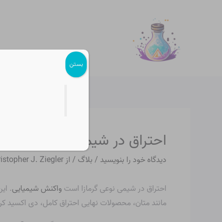
رش
پیمایش
ه
نوشته
حتوا
بستن
احتراق در شیمی چیست؟
دیدگاه‌ خود را بنویسید
/
بلاگ
/ از
istopher J. Ziegler
احتراق در شیمی نوعی گرمازا است
واکنش شیمیایی
. ای
مانند متان، محصولات نهایی احتراق کامل، دی اکسید ک