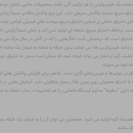
ش دهنده یک هیدروکربن یا هر ترکیب آلی باشد، محصولات جانبی شامل دود
راق سریع سرعت واکنش سریعی دارد. این نوع واکنش مقادیر نسبتاً زیادی گر
 های احتراق داخلی بر اساس احتراق سریع سوخت های فسیلی طراحی شده ا
ت. برخلاف احتراق سریع، شعله ای تولید نمی کند و دمای نسبتاً پایینی 
حتراق است که درخشش ثابت اخگرهایی را که در آتش در حال مرگ می بینی
، مانند هیدروکربن ها، می توانند بدون جرقه یا شعله به عنوان یک ماشه احتر
اشند، گرما و فشار می تواند ایجاد شود که ممکن است منجر به احتراق خود 
ه خود می‌سوزند.
راق در موتورها و توربین‌های گازی است. تلاطم برای افزایش واکنش های 
 با احتراق معمولی روی زمین رفتار بسیار متفاوتی دارد. آزمایش هایی در
 دلیل “سقوط” مداوم ایستگاه فضایی، یا هر فضاپیما در مدار، شعله به ش
میشه گرما تولید می شود. همچنین می توان آن را به عنوان یک طبقه بن
یک ماشه.