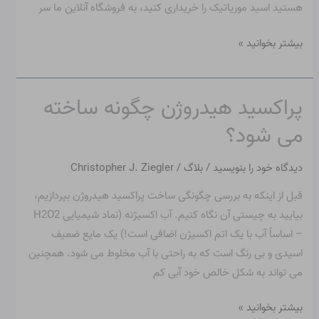
هستید اسید موریاتیک را خریداری کنید، به فروشگاه آنلاین ما سر
بیشتر بخوانید »
پراکسید هیدروژن چگونه ساخته
پراکسید
هیدروژن
می شود؟
چگونه
ساخته
دیدگاه‌ خود را بنویسید
/
بلاگ
/
Christopher J. Ziegler
می
قبل از اینکه به بررسی چگونگی ساخت پراکسید هیدروژن بپردازیم،
شود؟
بیایید به چیستی آن نگاه کنیم. آب اکسیژنه (نماد شیمیایی H2O2
– اساساً آب با یک اتم اکسیژن اضافی است!) یک مایع ضعیف
اسیدی و بی رنگ است که به راحتی با آب مخلوط می شود. همچنین
می تواند به شکل خالص خود آبی کم
بیشتر بخوانید »