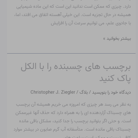
دارد. چیزی که ممکن است ندانید این است که این ماده شیمیایی
همیشه در حال تجزیه است. این خیلی آهسته اتفاق می افتد، اما،
با جادوی علم، می توانیم سرعت آن را افزایش
بیشتر بخوانید »
برچسب های چسبنده را با الکل
برچسب
های
پاک کنید
چسبنده
را
دیدگاه‌ خود را بنویسید
/
بلاگ
/
Christopher J. Ziegler
با
به نظر می رسد هر چیزی که امروزه می خریم همیشه آن برچسب
الکل
های چسبناک آزاردهنده ای را به همراه دارد که حذف آنها غیرممکن
پاک
است. و حتی اگر بتوانید برچسب را جدا کنید، مشکل باقی مانده
کنید
چسبناک باقی مانده است. متأسفانه آب گرم صابون در بیشتر موارد
کافی نیست و ممکن است ساعت های