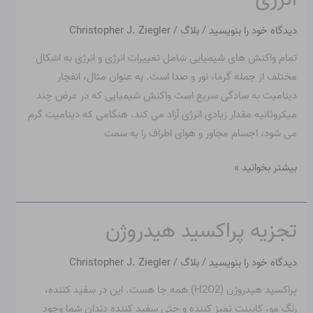
شیمی:
تغییرات
دیدگاه‌ خود را بنویسید
/
بلاگ
/
Christopher J. Ziegler
انرژی
تمام واکنش های شیمیایی شامل تغییرات انرژی و انرژی به اشکال
مختلف از جمله گرما، نور و صدا است. به عنوان مثال، انفجار
دینامیت به سادگی سریع است واکنش شیمیایی که در عرض چند
میکروثانیه مقدار زیادی انرژی آزاد می کند. هنگامی که دینامیت گرم
می شود، اجسام مجاور و هوای اطراف را به سمت
بیشتر بخوانید »
تجزیه پراکسید هیدروژن
تجزیه
پراکسید
دیدگاه‌ خود را بنویسید
/
بلاگ
/
Christopher J. Ziegler
هیدروژن
پراکسید هیدروژن (H2O2) همه جا هست. این در سفید کننده،
رنگ مو، کابینت تمیز کننده و حتی سفید کننده دندان شما وجود