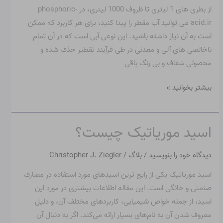
مقطر
از بطری های 1 لیتری تا ظروف 1000 لیتری، در phosphoric-
را
acid.ir می توانید آب مقطر را پیدا کنید، برای هر کاربرد که ممکن
تشریح
است به آن نیاز داشته باشید. این نوعی آبی است که در آن تمام
می
ناخالصی های آلی و معدنی در طی فرآیند تقطیر حذف شده و
کند
محصولی شفاف و بی رنگ باقی
بیشتر بخوانید »
اسید موریاتیک چیست؟
اسید
موریاتیک
دیدگاه‌ خود را بنویسید
/
بلاگ
/
Christopher J. Ziegler
چیست؟
اسید موریاتیک یکی از رایج ترین اسیدهای مورد استفاده در مصارف
صنعتی و خانگی است. این مقاله اطلاعات بیشتری در مورد این
اسید، از جمله خواص شیمیایی، کاربردهای مختلف آن، و دلیل
معروف شدن آن به نام‌های بسیار ارائه می‌کند. اگر به دنبال آن