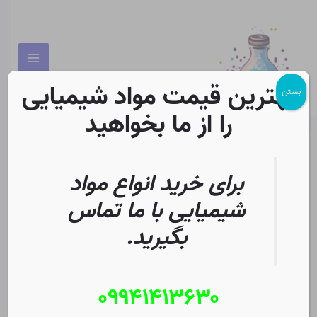
رش
Post
Main
ه
pagination
Menu
حتوا
بهترین قیمت مواد شیمیایی
بستن
را از ما بخواهید
بلاگ
برای خرید انواع مواد
شیمیایی با ما تماس
بگیرید.
فروش بنزیل کلراید
فروش
بنزیل
۰۹۹۴۱۴۱۳۶۳۰
دیدگاه‌ خود را بنویسید
/
بلاگ
/
Christopher J. Ziegler
کلراید