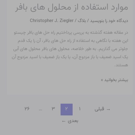
موارد استفاده از محلول های بافر
موارد
استفاده
دیدگاه‌ خود را بنویسید
/
بلاگ
/
Christopher J. Ziegler
از
محلول
در مقاله هفته گذشته به بررسی پرداختیم راه حل های بافر چیستو
های
این هفته با نگاهی به استفاده از راه حل های بافر، آن را یک قدم
بافر
جلوتر می گذاریم. به طور خلاصه، محلول های بافر محلول های آبی
یک اسید ضعیف با باز مزدوج آن، یا یک باز ضعیف با اسید مزدوج آن
هستند.
بیشتر بخوانید »
→
قبلی
۱
۲
۳
…
۲۶
بعدی
←