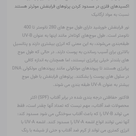
اکسیدهای فلزی در مسدود کردن پرتوهای فرابنفش موثرتر هستند
نسبت به مواد ارگانیک
نور فرابنفش خورشید دارای طول موج های 280 نانومتر تا 400
نانومتر است. طول موج‌های کوتاه‌تر مانند اینها به عنوان UV-B
طبقه‌بندی می‌شوند، به این معنی که انرژی بیشتری دارند و پتانسیل
بالاتری برای آسیب رساندن به پوست دارند. در حالی که طول موج
های بلندتر خیلی پرانرژی نیستند، اما همچنان به اندازه کافی
پرانرژی هستند تا پیوندهای مولکولی مانند پیوندهای مولکولی DNA
در سلول های پوست را بشکنند. پرتوهای فرابنفش با طول موج
بیشتر به عنوان UV-A طبقه بندی می شوند.
فاکتور حفاظتی درجه بندی شده در برابر آفتاب (SPF) اکثر
محصولات ضد آفتاب، مهم نیست که تعداد آنها چقدر است، فقط
می تواند UV-B را که باعث آفتاب سوختگی می شود مسدود کند:
آنها نمی توانند انواع اشعه UV-A را مسدود کنند. اشعه UV-A با
انرژی کمتری می تواند از کرم ضد آفتاب و حتی از شیشه با رنگ