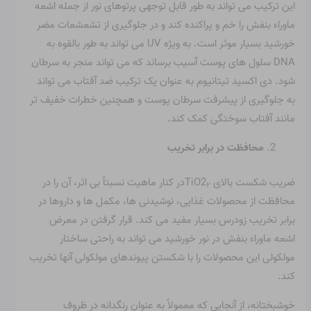
این ترکیب می تواند به طور قابل توجهی پرتوهای نور از جمله اشعه
ماوراء بنفش را خم و پراکنده کند و در جلوگیری از تشعشعات مضر
خورشید بسیار موثر است. به ویژه UV می تواند به طور بالقوه به
DNA سلول های پوست آسیب برساند که می تواند منجر به سرطان
شود. دی اکسید تیتانیوم به عنوان یک ترکیب ضد آفتاب می تواند
به جلوگیری از پیشرفت سرطان پوست و همچنین خطرات خفیف تر
مانند آفتاب سوختگی کمک کند.
محافظت در برابر تخریب
ضریب شکست بالای TiO2
در کنار ماهیت نسبتاً بی اثر، آن را در
۲
محافظت از محصولات غذایی، نوشیدنی ها، مکمل ها و داروها در
برابر تخریب زودرس بسیار مفید می کند. قرار گرفتن در معرض
اشعه ماوراء بنفش در نور خورشید می تواند به راحتی ساختار
مولکولی این محصولات را با شکستن پیوندهای مولکولی آنها تخریب
کند.
خوشبختانه، از آنجایی که معمولاً به عنوان رنگدانه در ظروف