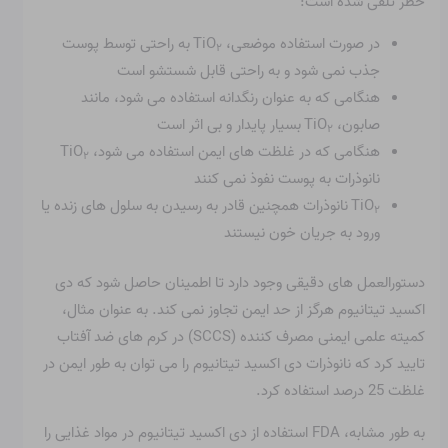
خطر تلقی شده است:
در صورت استفاده موضعی، TiO
به راحتی توسط پوست
۲
جذب نمی شود و به راحتی قابل شستشو است
هنگامی که به عنوان رنگدانه استفاده می شود، مانند
صابون، TiO
بسیار پایدار و بی اثر است
۲
هنگامی که در غلظت های ایمن استفاده می شود، TiO
۲
نانوذرات به پوست نفوذ نمی کنند
TiO
نانوذرات همچنین قادر به رسیدن به سلول های زنده یا
۲
ورود به جریان خون نیستند
دستورالعمل های دقیقی وجود دارد تا اطمینان حاصل شود که دی
اکسید تیتانیوم هرگز از حد ایمن تجاوز نمی کند. به عنوان مثال،
کمیته علمی ایمنی مصرف کننده (SCCS) در کرم های ضد آفتاب
تایید کرد که نانوذرات دی اکسید تیتانیوم را می توان به طور ایمن در
غلظت 25 درصد استفاده کرد.
به طور مشابه، FDA استفاده از دی اکسید تیتانیوم در مواد غذایی را