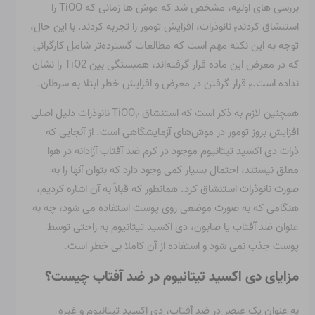
بررسی های اولیه، مشخص شد که موش ها زمانی که TiOO را
استنشاق کردند
نانوذرات، افزایش تومور را تجربه کردند. با این حال،
۲
توجه به این نکته مهم است که مطالعات گسترده‌تر شامل کارگرانی
که در معرض این ماده قرار گرفته‌اند، همبستگی بین TiO2 را نشان
نداده است.
قرار گرفتن در معرض و افزایش خطر ابتلا به سرطان.
۲
همچنین لازم به ذکر است که استنشاق TiOO
نانوذرات دلیل اصلی
۲
افزایش بروز تومور در موش‌های آزمایشگاهی است. از آنجایی که
ذرات دی اکسید تیتانیوم موجود در کرم ضد آفتاب آزادانه در هوا
معلق نیستند، احتمال بسیار کمی وجود دارد که بتوان آنها را به
صورت نانوذرات استنشاق کرد. همانطور که قبلاً به آن اشاره کردیم،
هنگامی که به صورت موضعی روی پوست استفاده می شود، چه به
عنوان ضد آفتاب یا صابون، دی اکسید تیتانیوم به راحتی توسط
پوست جذب نمی شود و استفاده از آن کاملا بی خطر است.
مزایای دی اکسید تیتانیوم در ضد آفتاب چیست؟
به عنوان یک عنصر در ضد آفتاب، دی اکسید تیتانیوم و غیره