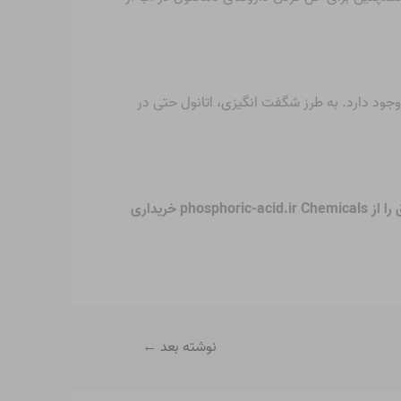
وجود دارد. به طرز شگفت انگیزی، اتانول حتی در
در حالی که نمی‌توانیم قول بدهیم که بتوانید یخ اطراف دانه‌های غبار را در ابرهای بین‌ستاره‌ای بازسازی کنید، می‌توانید اتانول مطلق را از phosphoric-acid.ir Chemicals خریداری
نوشته بعد
←