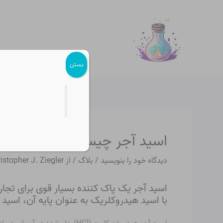
رش
پیمایش
ه
نوشته
حتوا
بستن
اسید آجر چیست؟
دیدگاه‌ خود را بنویسید
/
بلاگ
/ از
istopher J. Ziegler
اسید آجر یک پاک کننده بسیار قوی برای تجا
با اسید هیدروکلریک به عنوان پایه آن، اسید 