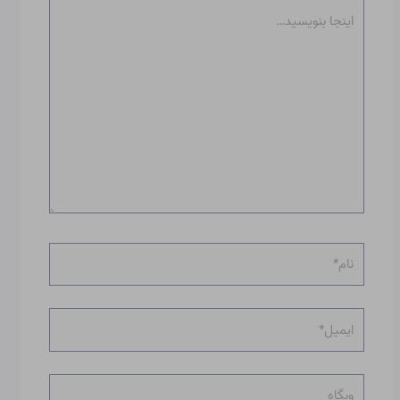
اینجا
بنویسید…
نام*
ایمیل*
وبگاه