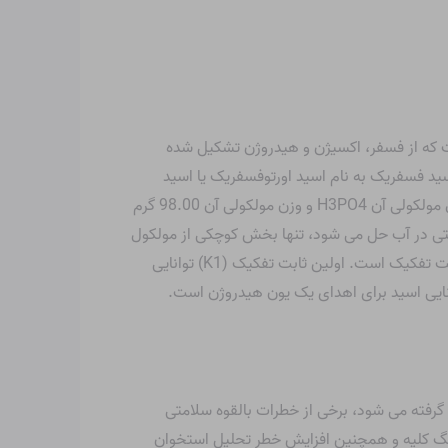
 که از فسفر، اکسیژن و هیدروژن تشکیل شده
ید فسفریک به نام اسید اورتوفسفریک یا اسید
فسفریک (V) نیز شناخته می شود. اسید فسفریک از سه اتم هیدروژن، یک اتم فسفر و چهار اتم اکسیژن تشکیل شده است. فرمول مولکولی آن H3PO4 و وزن مولکولی آن 98.00 گرم
تی در آب حل می شود، تنها بخش کوچکی از مولکول
ها از هم جدا می شوند و یون های هیدروژن آزاد می کنند. اسید فسفریک یک اسید تری بازیک است، به این معنی که دارای سه ثابت تفکیک است. اولین ثابت تفکیک (K1) توانایی
ی یون هیدروژن، ثابت تفکیک دوم (K2) توانایی اسید برای اهدای یون هیدروژن دوم و ثابت سوم تفکیک (K3) توانایی اسید برای اهدای یک یون هیدروژن است.
گرفته می شود، برخی از خطرات بالقوه سلامتی
سنگ کلیه و همچنین افزایش خطر تحلیل استخوان