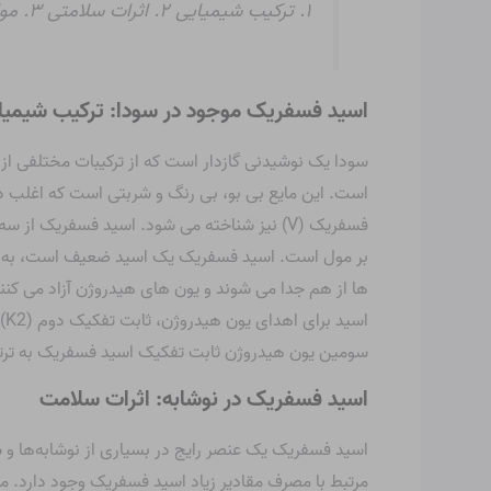
۱. ترکیب شیمیایی ۲. اثرات سلامتی ۳. موارد استفاده ۴. فرآیند تولید ۵. در دسترس بودن ۶. جایگزین
اسید فسفریک موجود در سودا: ترکیب شیمیا
سودا یک نوشیدنی گازدار است که از ترکیبات مختلفی
است. این مایع بی بو، بی رنگ و شربتی است که اغلب د
بر مول است. اسید فسفریک یک اسید ضعیف است، به ای
سومین یون هیدروژن ثابت تفکیک اسید فسفریک به ترتیب 0.0016، 0.0041 و 0.072
اسید فسفریک در نوشابه: اثرات سلامت
اسید فسفریک یک عنصر رایج در بسیاری از نوشابه‌ها و 
مرتبط با مصرف مقادیر زیاد اسید فسفریک وجود دارد. 