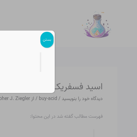
رش
پیمایش
ه
نوشته
حتوا
بستن
اسید فسفریک موجود در نوشا
دیدگاه‌ خود را بنویسید
/
buy-acid
/ از
pher J. Ziegler
فهرست مطالب گفته شد در این محتوا: