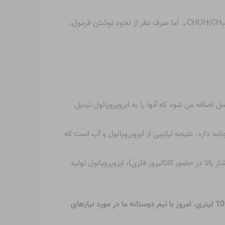
)
CHOH. اما صرف نظر از نحوه نوشتن فرمول،
۲
ضافه می شود که آنها را به ایزوپروپانول تبدیل
مد دارد. نتیجه ترکیبی از ایزوپروپانول و آب است که
لا در حضور کاتالیزور فلزی)، ایزوپروپانول تولید
در طیف وسیعی از اندازه ها از بطری های درپوش پیچی 2.5 لیتری تا IBC های 1000 لیتری. امروز با تیم دوستانه ما در مورد نیازهای