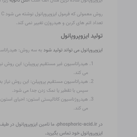
ایزوپروپانول ساده ترین مثال الف است
الکل ثانویه
زیرا 
روش معمولی که فرمول ایزوپروپانول نوشته می شود C است
تعداد اتم های کربن و هیدروژن تغییر نمی کند.
تولید ایزوپروپانول
ایزوپروپانول می تواند تولید شود
به سه روش: هیدراتاسیو
هیدراتاسیون غیر مستقیم پروپیلن: این روش نیا
می کند.
هیدراتاسیون مستقیم پروپیلن: این روش نیاز به و
سپس با تقطیر یا نمک زدن جدا می شود.
هیدروژناسیون کاتالیستی استون: احیای استون از
می کند.
در phosphoric-acid.ir، ما
تامین ایزوپروپانول
ایزوپروپانول خود تماس بگیرید.