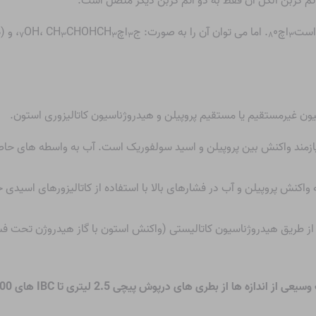
اتم کربن الکل آن فقط به دو اتم کربن دیگر متصل است.
اچ
۰. اما می توان آن را به صورت: ج
اچ
CHOHCH
OH، CH
، و (CH
۳
۷
۳
۳
۳
۸
۳
ن غیرمستقیم یا مستقیم پروپیلن و هیدروژناسیون کاتالیزوری استون.
زمند واکنش بین پروپیلن و اسید سولفوریک است. آب به واسطه های حاصل ا
اکنش پروپیلن و آب در فشارهای بالا با استفاده از کاتالیزورهای اسیدی جا
 طریق هیدروژناسیون کاتالیستی (واکنش استون با گاز هیدروژن تحت فشار با