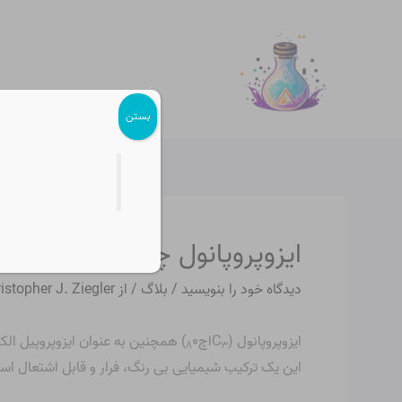
رش
پیمایش
ه
نوشته
حتوا
بستن
ایزوپروپانول چیست؟
دیدگاه‌ خود را بنویسید
/
بلاگ
/ از
istopher J. Ziegler
ایزوپروپانول (C
اچ
۰) همچنین به عنوان ایزوپروپیل الکل، پروپان-۲-اول و ۲-پروپانول شناخته می شود، اما بیشتر به عنوان شناخته شده است.
۸
۳
این یک ترکیب شیمیایی بی رنگ، فرار و قابل اشتعال ا