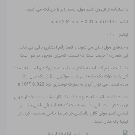
با استفاده از فرمول کسر مول، پاسخ زیر را دریافت می کنیم:
ایکس
= 0.14 mol/(0.52 mol + 0.01 mol)
آ
ایکس
= ۰.۲۱
آ
واحدهای مول باطل می شوند و فقط رقم اعشاری باقی می ماند.
این همان ۲۱ درصد است که نسبت اکسیژن موجود در هوا است.
یک ثابت مهم که باید به خاطر بسپارید عدد آووگادرو است که تعداد
کل واحد ذرات یک ماده (اتم ها یا مولکول ها) در یک مول از آن
۲۳
ماده است. می توان آن را به صورت نوشتاری کرد
6.022 x 10
.
به یاد داشته باشید که هرچه ذرات یک گاز بیشتر باشد، فشار جزئی
آن بیشتر است. این بدان معناست که فشار جزئی را می توان بر
اساس کسر مولی گاز و بالعکس در شرایط خاص محاسبه کرد. در
اینجا یک مثال است: