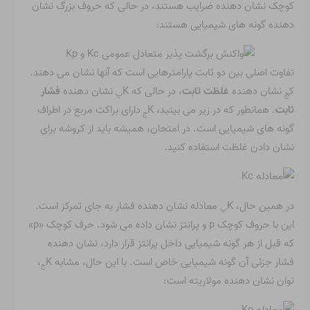
کوچک نشان دهنده ضرایب هستند، در حالی که حروف بزرگ نشان
دهنده گونه های شیمیایی هستند:
تفاوت اصلی بین دو ثابت پارامترهایی است که آنها نشان می دهند.
ک
نشان دهنده
غلظت ثابت
، در حالی که K
نشان دهنده
فشار
ج
پ
ثابت
. همانطور که در زیر می بینید، K
دارای براکت مربع در اطراف
ج
گونه های شیمیایی است. در امتحان، همیشه باید از کروشه برای
نشان دادن غلظت استفاده کنید.
در همین حال، K
معادله نشان دهنده فشار به جای تمرکز است.
پ
این با حروف کوچک p و پرانتز نشان داده می شود. حرف کوچک «p»
که قبل از هر گونه شیمیایی داخل پرانتز قرار دارد، نشان دهنده
فشار جزئی آن گونه شیمیایی خاص است. با این حال، مشابه K
،
ج
توان نشان دهنده مولاریته است: