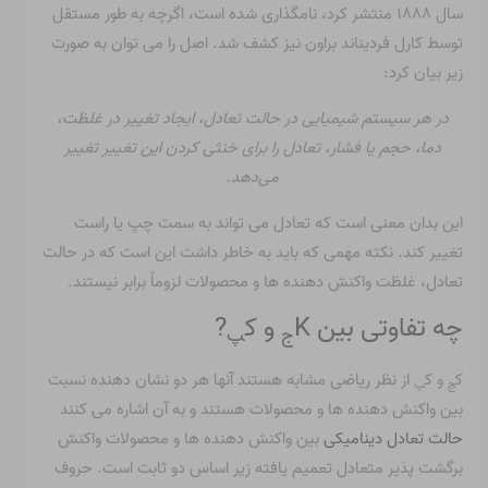
سال ۱۸۸۸ منتشر کرد، نامگذاری شده است، اگرچه به طور مستقل
توسط کارل فردیناند براون نیز کشف شد. اصل را می توان به صورت
زیر بیان کرد:
در هر سیستم شیمیایی در حالت تعادل، ایجاد تغییر در غلظت،
دما، حجم یا فشار، تعادل را برای خنثی کردن این تغییر تغییر
می‌دهد.
این بدان معنی است که تعادل می تواند به سمت چپ یا راست
تغییر کند. نکته مهمی که باید به خاطر داشت این است که در حالت
تعادل، غلظت واکنش دهنده ها و محصولات لزوماً برابر نیستند.
چه تفاوتی بین K
و ک
?
ج
پ
ک
و ک
از نظر ریاضی مشابه هستند آنها هر دو نشان دهنده نسبت
ج
پ
بین واکنش دهنده ها و محصولات هستند و به آن اشاره می کنند
حالت تعادل دینامیکی
بین واکنش دهنده ها و محصولات واکنش
برگشت پذیر متعادل تعمیم یافته زیر اساس دو ثابت است. حروف