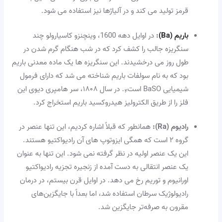
قرمز تولید می کند و در آلیاژها نیز استفاده می شود.
باریم (Ba)
:
در اوایل دهه 1600، وینچنزو کاسیارولو چند
سنگریزه جالب را کشف کرد که در شب هنگام گرم شدن در
طول روز می درخشیدند. این سنگریزه ها یک ماده معدنی باریم
بود که به نام سولفات باریم شناخته می شد که دارای فرمول
شیمیایی BaSO است
. در سال ۱۸۰۸، سر هامپری دیوی این
۴
فلز را از طریق الکترولیز هیدروکسید باریم استخراج کرد.
رادیوم (Ra):
همانطور که قبلاً اشاره کردیم، این تنها عنصر در
گروه ۲ است که همگی ایزوتوپ های آن رادیواکتیو هستند.
این یک عنصر اولیه در نظر گرفته نمی شود. این تنها به عنوان
یک عنصر انتقالی به دست آمده از زنجیره تجزیه رادیواکتیو
اورانیوم و توریم رخ می دهد. در اوایل قرن بیستم، در درمان
رادیولوژیک سرطان استفاده شد، اما بعداً با جایگزین‌های
مقرون به صرفه‌تر جایگزین شد.