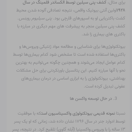
برای مثال،
کشف پنی سیلین توسط الکساندر فلمینگ در سال
۱۹۲۸
اولین آنتی بیوتیک واقعی، نتیجه تصادفی آلوده شدن محیط
کشت باکتریایی او به اسپورهای قارچی بود.
پنی سیلیوم روبنس
.
کشف پنی سیلین منجر به پیشرفت های مهم دیگری در مبارزه با
باکتری های بیماری زا شد.
بیوتکنولوژی‌ها برای شناسایی و مطالعه مواد ژنتیکی ویروس‌ها و
باکتری‌ها استفاده شده است تا مشخص شود کدام بیماری‌ها توسط
کدام عوامل ایجاد می‌شوند و همچنین چگونه می‌توانیم به بهترین
نحو با آنها مبارزه کنیم. این پتانسیل باورنکردنی برای حل مشکلات
بهداشتی، بیوتکنولوژی را به ابزاری اساسی در درمان بیماری‌های
عفونی تبدیل کرده است.
در حال توسعه واکسن ها
نسبتا
نمونه قدیمی بیوتکنولوژی واکسیناسیون است
که با موفقیت
توسط ادوارد جنر در سال ۱۷۹۶ نشان داده شد، زمانی که او یک پسر
۱۳ ساله را با ویروس واکسینیا (آبله گاوی) تلقیح کرد. در نتیجه، پسر