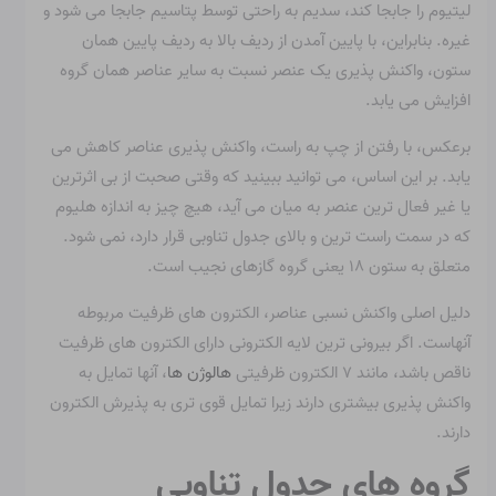
لیتیوم را جابجا کند، سدیم به راحتی توسط پتاسیم جابجا می شود و
غیره. بنابراین، با پایین آمدن از ردیف بالا به ردیف پایین همان
ستون، واکنش پذیری یک عنصر نسبت به سایر عناصر همان گروه
افزایش می یابد.
برعکس، با رفتن از چپ به راست، واکنش پذیری عناصر کاهش می
یابد. بر این اساس، می توانید ببینید که وقتی صحبت از بی اثرترین
یا غیر فعال ترین عنصر به میان می آید، هیچ چیز به اندازه هلیوم
که در سمت راست ترین و بالای جدول تناوبی قرار دارد، نمی شود.
متعلق به ستون ۱۸ یعنی گروه گازهای نجیب است.
دلیل اصلی واکنش نسبی عناصر، الکترون های ظرفیت مربوطه
آنهاست. اگر بیرونی ترین لایه الکترونی دارای الکترون های ظرفیت
ناقص باشد، مانند ۷ الکترون ظرفیتی
هالوژن ها
، آنها تمایل به
واکنش پذیری بیشتری دارند زیرا تمایل قوی تری به پذیرش الکترون
دارند.
گروه های جدول تناوبی