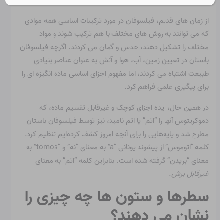
پیش بینی کند.
از زمان های قدیم، فیلسوفان در مورد ترکیبات اساسی همه موادی
که می توانند به روش های مختلف با هم ترکیب شوند و مواد
مختلف را تشکیل دهند، حدس و گمان می کردند. اگرچه فیلسوفان
باستان در تعیین زمین، آب، هوا و آتش به عنوان عناصر بنیادی
طبیعت اشتباه می کردند، اما مفهوم اجزای اساسی ماده انگیزه ای را
برای پیگیری علمی فراهم کرد.
در همین حال، ایده اجزای کوچک و غیرقابل تقسیم ماده، که
دموکریتوس آنها را “اتم” یا اتم نامید، نیز توسط فیلسوفان باستان
مطرح شد و پایه‌هایی را برای آنچه امروز کشف کرده‌ایم تنظیم کرد.
کلمه “اتوموس” از پیشوند یونانی “a” به معنای “نه” و “tomos” به
معنای “بریدن” گرفته شده است. بنابراین کلمه “اتم” به معنای
غیرقابل برش
.
سطرها و ستون ها چه چیزی را
نشان می دهند؟