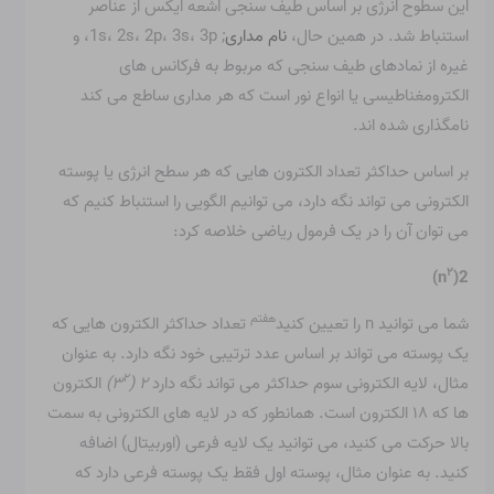
این سطوح انرژی بر اساس طیف سنجی اشعه ایکس از عناصر
استنباط شد. در همین حال،
نام مداری
; 1s، 2s، 2p، 3s، 3p، و
غیره از نمادهای طیف سنجی که مربوط به فرکانس های
الکترومغناطیسی یا انواع نور است که هر مداری ساطع می کند
نامگذاری شده اند.
بر اساس حداکثر تعداد الکترون هایی که هر سطح انرژی یا پوسته
الکترونی می تواند نگه دارد، می توانیم الگویی را استنباط کنیم که
می توان آن را در یک فرمول ریاضی خلاصه کرد:
۲
)
2(n
هفتم
شما می توانید n را تعیین کنید
تعداد حداکثر الکترون هایی که
یک پوسته می تواند بر اساس عدد ترتیبی خود نگه دارد. به عنوان
۲
مثال، لایه الکترونی سوم حداکثر می تواند نگه دارد
۲ (۳
)
الکترون
ها که ۱۸ الکترون است. همانطور که در لایه های الکترونی به سمت
بالا حرکت می کنید، می توانید یک لایه فرعی (اوربیتال) اضافه
کنید. به عنوان مثال، پوسته اول فقط یک پوسته فرعی دارد که