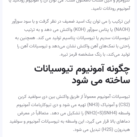
کلروفرم و اتیل استات نامحلول است. می توان آن را آمونیوم رودانید یا
آمونیوم رودانات نامید.
این ترکیب را می توان یک اسید ضعیف در نظر گرفت و با سود سوزآور
(NAOH) یا پتاس سوزآور (KOH) واکنش می دهد و به ترتیب
تیوسیانات سدیم یا تیوسیانات پتاسیم تولید می کند. همچنین به
راحتی با نمک‌های آهن واکنش نشان می‌دهد و تیوسیانات آهن را
تولید می‌کند، با رنگ مشخصه قرمز تیره.
چگونه آمونیوم تیوسیانات
ساخته می شود
تیوسیانات آمونیوم معمولاً از طریق واکنش بین دی سولفید کربن
(CS2) و آمونیاک (NH3) تهیه می شود و دی تیوکاربامات آمونیوم
واسطه (NH2(=S)SNH4) را تشکیل می دهد. متعاقباً در معرض
دماهای بالا قرار می گیرد، این واسطه به تیوسیانات آمونیوم و سولفید
هیدروژن (H2S) تبدیل می شود.