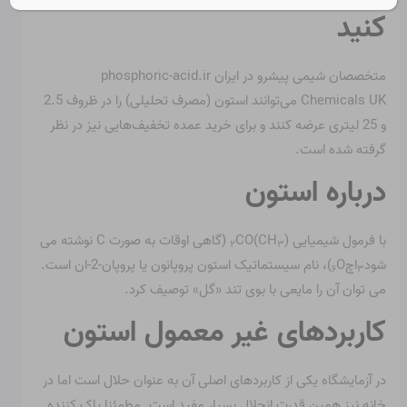
کنید
متخصصان شیمی پیشرو در ایران phosphoric-acid.ir
Chemicals UK می‌توانند استون (مصرف تحلیلی) را در ظروف 2.5
و 25 لیتری عرضه کنند و برای خرید عمده تخفیف‌هایی نیز در نظر
گرفته شده است.
درباره استون
با فرمول شیمیایی (CH
)
CO (گاهی اوقات به صورت C نوشته می
۲
۳
شود
اچ
O)، نام سیستماتیک استون پروپانون یا پروپان-2-ان است.
۶
۳
می توان آن را مایعی با بوی تند «گل» توصیف کرد.
کاربردهای غیر معمول استون
در آزمایشگاه یکی از کاربردهای اصلی آن به عنوان حلال است اما در
خانه نیز همین قدرت انحلال بسیار مفید است. مطمئنا پاک کننده