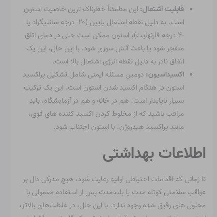
قابلیت اشتعال:
این مطمئناً خطرناک ترین خاصیت استون
است. به دلیل نقطه اشتعال پایین (۲۰- درجه سانتیگراد یا
-۴ درجه فارنهایت)، استون ممکن است حتی در دمای اتاق
منفجر شود یا باعث آتش سوزی شود. با این حال، این یک
اتفاق نادر به دلیل نقطه انرژی اشتعال بالا است.
اکسیداسیون:
دومین مسئله ایمنی شامل تشکیل پراکسید
استون در هنگام اکسید شدن استون است. این یک ترکیب
بسیار ناپایدار است. هم در خانه و هم در آزمایشگاه، باید
مراقب باشید که از مخلوط کردن اکسید کننده های قوی،
مانند پراکسید هیدروژن، با استون اجتناب شود.
اطلاعات بهداشتی
تا زمانی که اقدامات احتیاطی اولیه رعایت شود، هیچ مدرکی دال بر
عواقب سلامتی کوتاه مدت یا بلندمدت پس از استفاده معمولی با
محلول های رقیق شده وجود ندارد. با این حال، در غلظت‌های بالاتر،