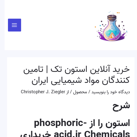
رش
پیمایش
Main
بهترین قیمت مواد شیمیایی
ه
نوشته
Menu
را از ما بخواهید
حتوا
برای خرید انواع مواد
شیمیایی با ما تماس
خرید آنلاین استون تک | تامین
بگیرید.
کنندگان مواد شیمیایی ایران
دیدگاه‌ خود را بنویسید
/
محصول
/ از
Christopher J. Ziegler
۰۹۹۴۱۴۱۳۶۳۰
شرح
استون را از phosphoric-
acid.ir Chemicals خریداری