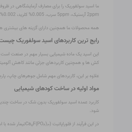
2ppm آرسنیک، 5ppm سرب، 0.005% کلرید، 0.002% آهن، 0.001% نیترات و 0.01% مواد غیر فرار به فروش می رسد.
همه محصولات ما همچنین دارای گزینه های بیشتری هستند
رایج ترین کاربردهای اسید سولفوریک چیست
این اسید یک ماده شیمیایی بسیار مهم در صنعت است که 
کش ها و همچنین کاربردهای جزئی مانند کاهش آلومینیو
علاوه بر این، کاربردهای مهم شامل جوهرهای چاپ، پارچ
مواد اولیه در ساخت کودهای شیمیایی
کاربرد عمده اسید سولفوریک بدون شک در ساخت چندین کو
شود.
در این فرآیند از فلوراپاتیت (Ca
)
F(PO
تیمار شده با اسید 
۵
۴
۳