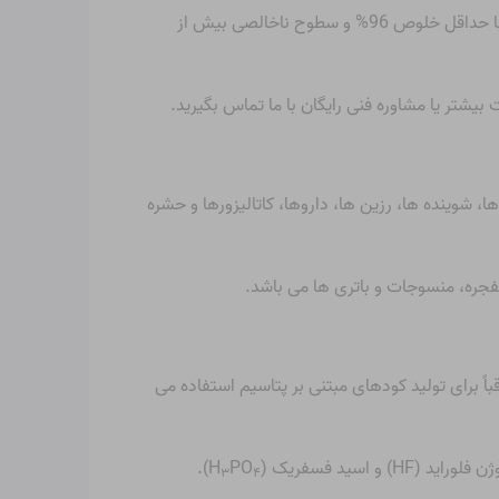
ما اسید سولفوریک را برای مصارف آزمایشگاهی در ظروف 2.5 لیتری با تخفیف برای سفارشات عمده عرضه می کنیم. این محصول با حداقل خلوص 96% و سطوح ناخالصی بیش از
شتر یا مشاوره فنی رایگان با ما تماس بگیرید.
شوینده ها، رزین ها، داروها، کاتالیزورها و حشره
فجره، منسوجات و باتری ها می باشد.
 برای تولید کودهای مبتنی بر پتاسیم استفاده می
اید (HF) و اسید فسفریک (H
PO
).
۳
۴