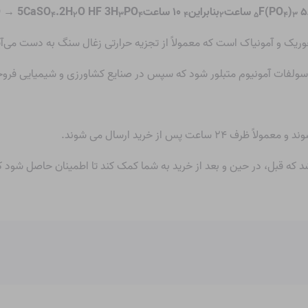
۵ ساعت
)
F(PO
بنابراین
۱۰ ساعت
PO
O HF 3H
.2H
 → 5CaSO
۴
۲
۳
۴
۴
۲
۵
۴
۳
ریک و آمونیاک است که معمولاً از تجزیه حرارتی زغال سنگ به دست می‌آی
 سولفات آمونیوم متبلور شود که سپس در صنایع کشاورزی و شیمیایی فرو
شد که قبل، در حین و بعد از خرید به شما کمک کند تا اطمینان حاصل شود ک