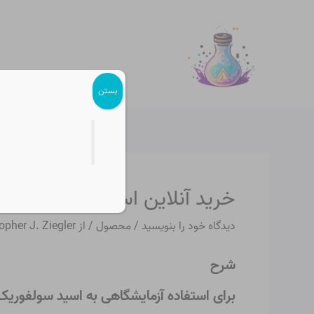
رش
پیمایش
ه
نوشته
حتوا
بستن
خرید آنلاین اسید سولفوریک LRG
دیدگاه‌ خود را بنویسید
/
محصول
/ از
opher J. Ziegler
شرح
برای استفاده آزمایشگاهی به اسید سولفوریک ن