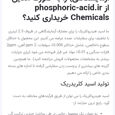
از phosphoric-acid.ir
Chemicals خریداری کنید؟
ما اسید هیدروکلریک را برای مصارف آزمایشگاهی در ظروف 2.5 لیتری
با تخفیف برای سفارشات عمده عرضه می کنیم. این محصول با حداقل
سطوح ناخالصی، شامل حداکثر 0.004٪ سولفات، 2 ppm آهن، 2ppm
فلزات سنگین و 0.01٪ مواد غیر فرار فروخته می شود (برای جزئیات
بیشتر به مشخصات محصولات فروش مراجعه کنید). ما همچنین
گزینه های بیشتری از برچسب زدن سفارشی گرفته تا اندازه های بسته
بندی خاص را ارائه می دهیم.
تولید اسید کلریدریک
اسید هیدروکلریک را می توان از طریق فرآیندهای مختلف به دست
آورد. رایج ترین عبارتند از:
به عنوان یک محصول جانبی در طی ساخت چندین ترکیب آلی