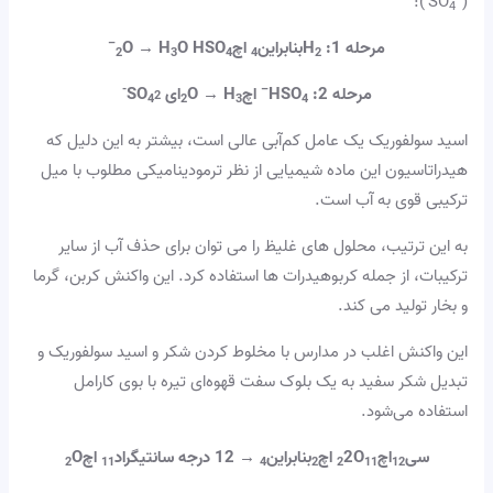
):
(SO
4
–
مرحله 1: H
بنابراین
اچ
O HSO
O → H
2
3
4
4
2
2-
–
مرحله 2: HSO
اچ
O → H
ای SO
4
2
3
4
اسید سولفوریک یک عامل کم‌آبی عالی است، بیشتر به این دلیل که
هیدراتاسیون این ماده شیمیایی از نظر ترمودینامیکی مطلوب با میل
ترکیبی قوی به آب است.
به این ترتیب، محلول های غلیظ را می توان برای حذف آب از سایر
ترکیبات، از جمله کربوهیدرات ها استفاده کرد. این واکنش کربن، گرما
و بخار تولید می کند.
این واکنش اغلب در مدارس با مخلوط کردن شکر و اسید سولفوریک و
تبدیل شکر سفید به یک بلوک سفت قهوه‌ای تیره با بوی کارامل
استفاده می‌شود.
سی
اچ
2O
اچ
بنابراین
→ 12 درجه سانتیگراد
اچ
O
2
11
4
2
2
11
12