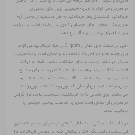
آلرژی زا و سرطان زا در نظر گرفته می شود. برای انسان، قرار گرفتن
در معرض می تواند با تجزیه شیمیایی رزین های مبتنی بر
فرمالدئید، استنشاق بخار فرمالدئید به طور مستقیم از محلول (به
عنوان مثال محلول های مومیایی کردن) یا از طریق تولید این ترکیب
پس از احتراق برخی از مواد آلی رخ دهد.
حتی در غلظت های کمتر از 0.1ppm در هوا، فرمالدئید می تواند
برای چشم ها و گلو تحریک کننده باشد و ممکن است باعث سردرد،
مشکل در تنفس و تشدید سایر مشکلات تنفسی شود. برای اکثر
افراد، مشکلات موقتی هستند، اما قرار گرفتن در معرض سطوح
بالاتر می تواند منجر به آسیب قابل توجه و دائمی به ریه ها شود.
برخی شواهد همچنین ارتباطی با باروری و مشکلات باروری را نشان
می دهند. برای کسانی که به فرمالدئید حساسیت دارند، قرار گرفتن
در معرض آن ممکن است منجر به ضایعات پوستی موضعی یا
درماتیت شود.
در خانه، افراد ممکن است با قرار گرفتن در معرض محصولات حاوی
این ترکیب، مانند رنگ، لاک و پوشش کف، در معرض فرمالدئید قرار