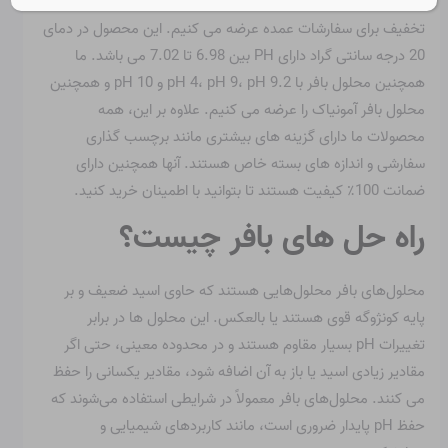
ما محلول بافر pH 7 را در ظروف 1 لیتری، 2.5 لیتری و 5 لیتری با
تخفیف برای سفارشات عمده عرضه می کنیم. این محصول در دمای
20 درجه سانتی گراد دارای PH بین 6.98 تا 7.02 می باشد. ما
همچنین محلول بافر با pH 4، pH 9، pH 9.2 و pH 10 و همچنین
محلول بافر آمونیاک را عرضه می کنیم. علاوه بر این، همه
محصولات ما دارای گزینه های بیشتری مانند برچسب گذاری
سفارشی و اندازه های بسته خاص هستند. آنها همچنین دارای
ضمانت 100٪ کیفیت هستند تا بتوانید با اطمینان خرید کنید.
راه حل های بافر چیست؟
محلول‌های بافر محلول‌هایی هستند که حاوی اسید ضعیف و بر
پایه کونژوگه قوی هستند یا بالعکس. این محلول ها در برابر
تغییرات pH بسیار مقاوم هستند و در محدوده معینی، حتی اگر
مقادیر زیادی اسید یا باز به آن اضافه شود، مقادیر یکسانی را حفظ
می کنند. محلول‌های بافر معمولاً در شرایطی استفاده می‌شوند که
حفظ pH پایدار ضروری است، مانند کاربردهای شیمیایی و