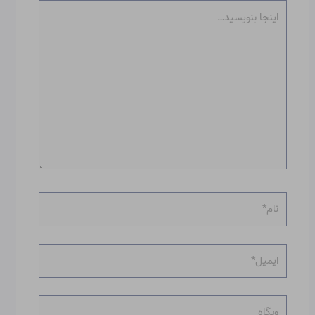
اینجا
بنویسید…
نام*
ایمیل*
وبگاه