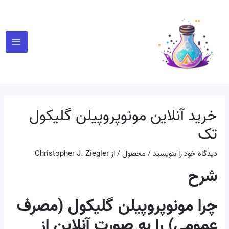
رش
پیمایش
Main
ه
نوشته
Menu
حتوا
خرید آنلاین مونوپروپیلن گلیکول
تک
دیدگاه‌ خود را بنویسید
/
محصول
/ از
Christopher J. Ziegler
شرح
چرا مونوپروپیلن گلیکول (مصرف
عمومی) را به صورت آنلاین از