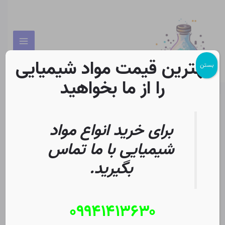
رش
پیمایش
Main
ه
نوشته
Menu
حتوا
بهترین قیمت مواد شیمیایی
بستن
را از ما بخواهید
خرید اتانوئیک اسید گلاسیال
برای خرید انواع مواد
LRG
شیمیایی با ما تماس
دیدگاه‌ خود را بنویسید
/
محصول
/ از
Christopher J. Ziegler
بگیرید.
شرح
چرا اتانوئیک اسید گلاسیال
۰۹۹۴۱۴۱۳۶۳۰
(مصرف آزمایشگاهی) را به