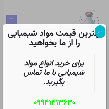
رش
پیمایش
Main
ه
نوشته
Menu
حتوا
بهترین قیمت مواد شیمیایی
بستن
را از ما بخواهید
خرید اینترنتی الکل ایزوپروپیل |
برای خرید انواع مواد
ایزوپروپانول
شیمیایی با ما تماس
دیدگاه‌ خود را بنویسید
/
محصول
/ از
Christopher J. Ziegler
بگیرید.
شرح
تامین کنندگان ایزوپروپیل الکل
۰۹۹۴۱۴۱۳۶۳۰
برای استفاده آزمایشگاهی در