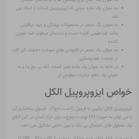
به عنوان یک ماده میانی که ایزوپروپیل استات را ایجاد می
کند
به عنوان یک عنصر در محصولات پزشکی و خود مراقبتی
مانند ضدعفونی کننده دست و دستمال مرطوب ضد عفونی
کننده
به عنوان یک عنصر در افزودنی های سوخت «خشک کن گاز»
در صنعت خودروسازی
در خانه به عنوان یک ماده تمیز کننده، لکه بر، یخ زدا و به
عنوان یک دافع حشرات مطمئن تر.
خواص ایزوپروپیل الکل
ایزوپروپیل الکل ترکیبی با فرمول C است
اچ
O. فرمول ساختاری آن
۸
۳
را می توان به صورت CH نوشت
چوچ
، برای درک آسان تر. این الکل
۳
۳
یک محلول قابل اشتعال بی رنگ با بوی خاص تشکیل می دهد.
ایزوپروپیل الکل دارای جرم مولکولی/مولری 60.1 و چگالی 0.786