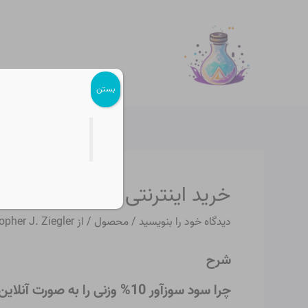
رش
پیمایش
ه
نوشته
حتوا
بستن
خرید اینترنتی سود سوزآور ۱۰% وزنی
دیدگاه‌ خود را بنویسید
/
محصول
/ از
opher J. Ziegler
شرح
چرا سود سوزآور 10% وزنی را به صورت آنلاین از تامین کنندگان شیمیایی ایران، phosphoric-acid.ir Chemicals خریداری کنید؟