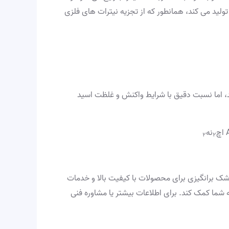
مای بالاتر از 400 درجه سانتیگراد کاملاً تجزیه می شود. جالب توجه است، این واکنش به جای اکسید نقره، نقره عنصری (Ag) تولید می کند، همانطور که از تجزیه نیترات های فلزی
ند، اما نسبت دقیق با شرایط واکنش و غلظت اسید
اچ
نه
۲
۲
ما شهرت رشک برانگیزی برای محصولات با کیفیت بالا و خدمات
ه شما کمک کند. برای اطلاعات بیشتر یا مشاوره فنی