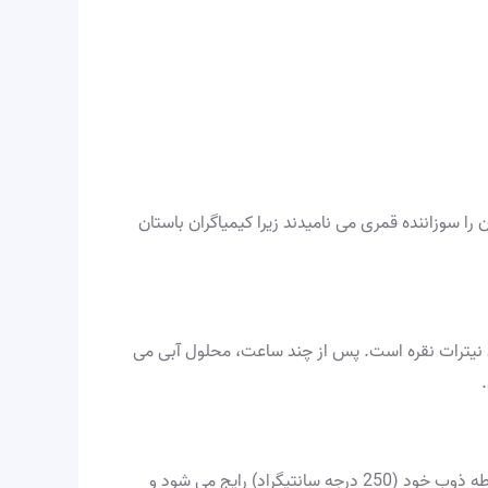
ا سوزاننده قمری می نامیدند زیرا کیمیاگران باستان
نیترات نقره است. پس از چند ساعت، محلول آبی می
یکی دیگر از واکنش های شناخته شده شامل تجزیه نیترات نقره در دماهای بالا است. این واکنش به ویژه با نزدیک شدن دما به نقطه ذوب خود (250 درجه سانتیگراد) رایج می شود و