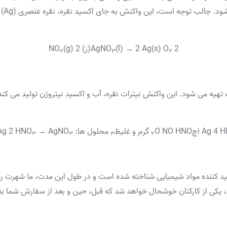
در د
2 AgNO
(l) → 2 Ag(s) O
(ز) 2 NO
(g)
۲
۳
۲
یک تهیه می شود. این واکنش نیترات نقره، آب و اکسید نیتروژن تولید می ک
O NO HNO گرم و غلیظ
محلول ها: Ag 2 HNO
→ AgNO
۳
۳
۳
۲
از 30 سال است که یک تولید کننده مواد شیمیایی شناخته شده است و در طول این مدت، 
رید، یکی از کارکنان خوشحال خواهد شد که قبل، حین و بعد از سفارش شما ب