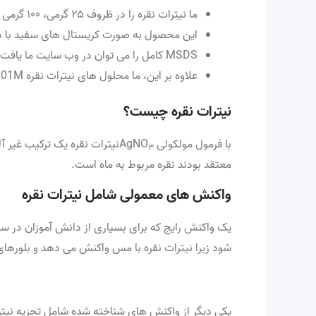
ما نیترات نقره را در ظروف ۲۵ گرمی، ۱۰۰ گرمی و ۲۵۰ گرمی عرضه می کنیم، با تخفیف برای سفارشات عمده
این محصول به صورت کریستال های سفید با درجه خلوص ۹۹.۹ درصد
MSDS کامل را می توان در وب سایت ما یافت
علاوه بر این، ما محلول های نیترات نقره 0.1M، 0.01M و 0.02M را نیز عرضه می کنیم.
نیترات نقره چیست؟
با فرمول مولکولی AgNO
نیترات نقره یک ترکیب غیر آ
۳
معتقد بودند نقره مربوط به ماه است.
واکنش های معمولی شامل نیترات نقره
یک واکنش رایج که برای بسیاری از دانش آموزان در 
شود زیرا نیترات نقره با مس واکنش می دهد و بلورهای 