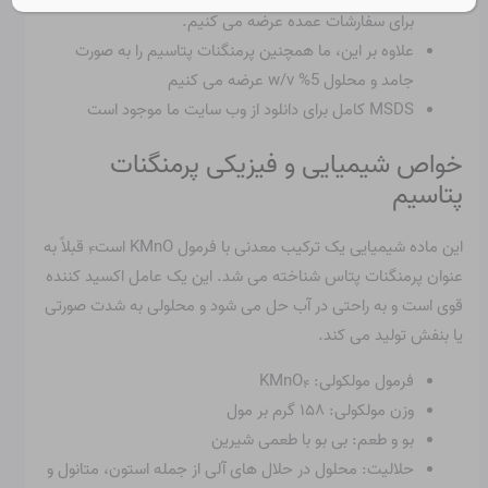
برای سفارشات عمده عرضه می کنیم.
علاوه بر این، ما همچنین پرمنگنات پتاسیم را به صورت
جامد و محلول 5% w/v عرضه می کنیم
MSDS کامل برای دانلود از وب سایت ما موجود است
خواص شیمیایی و فیزیکی پرمنگنات
پتاسیم
این ماده شیمیایی یک ترکیب معدنی با فرمول KMnO است
قبلاً به
۴
عنوان پرمنگنات پتاس شناخته می شد. این یک عامل اکسید کننده
قوی است و به راحتی در آب حل می شود و محلولی به شدت صورتی
یا بنفش تولید می کند.
فرمول مولکولی: KMnO
۴
وزن مولکولی: ۱۵۸ گرم بر مول
بو و طعم: بی بو با طعمی شیرین
حلالیت: محلول در حلال های آلی از جمله استون، متانول و