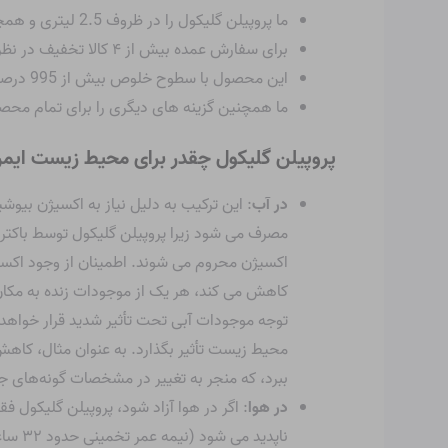
ما پروپیلن گلیکول را در ظروف 2.5 لیتری و همچنین درام های 200 لیتری و 1000 لیتر IBC عرضه می کنیم.
برای سفارش عمده بیش از ۴ کالا تخفیف در نظر گرفته شده است
این محصول با سطوح خلوص بیش از 995 درصد وزنی بر وزن و سطوح ناخالصی پایین، بیش از 70 ppm کلرید و 0.2 درصد آب به فروش می رسد.
ما همچنین گزینه های دیگری را برای تمام مح
پروپیلن گلیکول چقدر برای محیط زیست ای
در آب
مصرف می شود زیرا پروپیلن گلیکول توسط باکتری ه
اکسیژن محروم می شوند. اطمینان از وجود اکس
کاهش می کند، هر یک از موجودات زنده به مکان 
توجه موجودات آبی تحت تأثیر شدید قرار خواهد
محیط زیست تأثیر بگذارد. به عنوان مثال، کاهش 
ببرد، که منجر به تغییر در مشخصات گونه‌های جام
در هوا
: اگر در هوا آزاد شود، پروپیلن گلیکول
ناپدید می شود (نیمه عمر تخمینی حدود ۳۲ ساعت). پروپیلن گلیکول در برابر نور خورشید حساس نیست، بنابراین هیچ محصول جانبی خطرناکی تولید نمی کند.