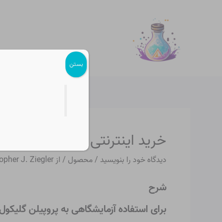
رش
پیمایش
ه
نوشته
حتوا
بستن
خرید اینترنتی پروپیلن گلیکول RG
دیدگاه‌ خود را بنویسید
/
محصول
/ از
opher J. Ziegler
شرح
برای استفاده آزمایشگاهی به پروپیلن گلیکول ن