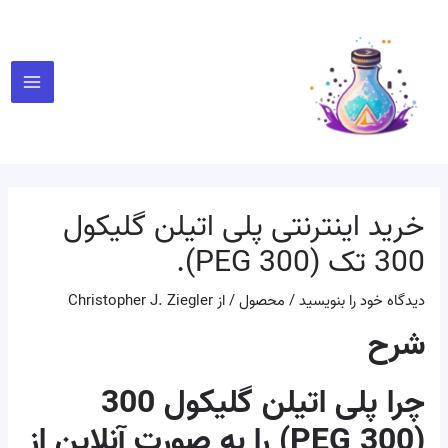
رش
پیمایش
Main
ه
نوشته
Menu
حتوا
خرید اینترنتی پلی اتیلن گلیکول
300 تک (PEG 300).
دیدگاه‌ خود را بنویسید
/
محصول
/ از
Christopher J. Ziegler
شرح
چرا پلی اتیلن گلیکول 300
(PEG 300) را به صورت آنلاین از