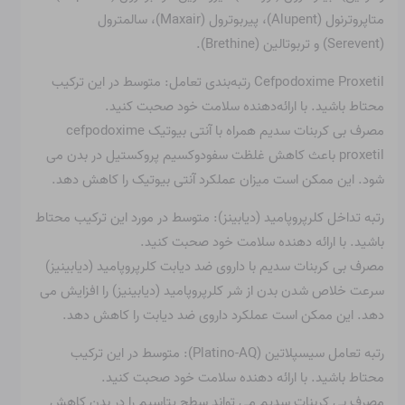
متاپروترنول (Alupent)، پیربوترول (Maxair)، سالمترول
(Serevent) و تربوتالین (Brethine).
Cefpodoxime Proxetil رتبه‌بندی تعامل: متوسط ​​در این ترکیب
محتاط باشید. با ارائه‌دهنده سلامت خود صحبت کنید.
مصرف بی کربنات سدیم همراه با آنتی بیوتیک cefpodoxime
proxetil باعث کاهش غلظت سفودوکسیم پروکستیل در بدن می
شود. این ممکن است میزان عملکرد آنتی بیوتیک را کاهش دهد.
رتبه تداخل کلرپروپامید (دیابینز): متوسط ​​در مورد این ترکیب محتاط
باشید. با ارائه دهنده سلامت خود صحبت کنید.
مصرف بی کربنات سدیم با داروی ضد دیابت کلرپروپامید (دیابینیز)
سرعت خلاص شدن بدن از شر کلرپروپامید (دیابینیز) را افزایش می
دهد. این ممکن است عملکرد داروی ضد دیابت را کاهش دهد.
رتبه تعامل سیسپلاتین (Platino-AQ): متوسط ​​در این ترکیب
محتاط باشید. با ارائه دهنده سلامت خود صحبت کنید.
مصرف بی کربنات سدیم می تواند سطح پتاسیم را در بدن کاهش