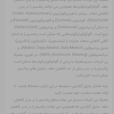
دهد. گلوکوکورتیکوئیدها همچنین می توانند پتاسیم را در بدن
کاهش دهند. بیشتر با هیدروکورتیزون (Cortef، Hydrocortone،
Solu-Cortef)، کورتیزون (Cortone) و فلودروکورتیزون (Florinef) و
به دنبال آن پردنیزون (Deltasone) و پردنیزولون (Delta-Cortef)
رایج است. گلوکوکورتیکوئیدهایی که ممکن است پتاسیم را به اندازه
کافی کاهش ندهند عبارتند از (سلستون)، دگزامتازون (دکادرون)،
متیل پردنیزولون (Medrol، Depo-Medrol، Solu-Medrol)، و
تریامسینولون (Aristocort، Kenalog) (4425). در تئوری، مصرف
بی کربنات سدیم همراه با برخی از گلوکوکورتیکوئیدها ممکن است
پتاسیم را در بدن بیش از حد کاهش دهد. مکمل های پتاسیم
ممکن است لازم باشد.
رتبه تعامل متیل گزانتین: متوسط ​​در این ترکیب محتاط باشید. با
ارائه دهنده سلامت خود صحبت کنید.
مصرف بی کربنات سدیم می تواند سطح پتاسیم را در بدن کاهش
دهد. متیل گزانتین ها همچنین می توانند پتاسیم را در بدن کاهش
دهند. در تئوری، مصرف بی کربنات سدیم همراه با متیل گزانتین ها