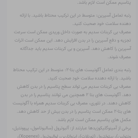
پتاسیم ممکن است لازم باشد.
رتبه تعامل آسپرین: متوسط ​​در این ترکیب محتاط باشید. با ارائه
دهنده سلامت خود صحبت کنید.
مصرف بی کربنات سدیم به صورت داخل وریدی ممکن است سرعت
تجزیه و دفع آسپرین را در بدن افزایش دهد. این ممکن است اثرات
آسپرین را کاهش دهد. آسپرین و بی کربنات سدیم باید جداگانه
مصرف شوند.
رتبه بندی تعامل آگونیست های بتا-۲: متوسط ​​در این ترکیب محتاط
باشید. با ارائه دهنده سلامت خود صحبت کنید.
مصرف بی کربنات سدیم می تواند سطح پتاسیم را در بدن کاهش
دهد. آگونیست های بتا ۲ همچنین می توانند پتاسیم را در بدن
کاهش دهند. در تئوری، مصرف بی کربنات سدیم همراه با آگونیست
های بتا-۲ ممکن است پتاسیم را در بدن بیش از حد کاهش دهد.
مکمل های پتاسیم ممکن است لازم باشد.
برخی از آمینوگلیکوزیدها عبارتند از: آلبوترول (سالبوتامول، پروونتیل،
ونتولین)، بیتولترول (تورنلات)، ایزواتارین، لوالبوترول (Xopenex)،