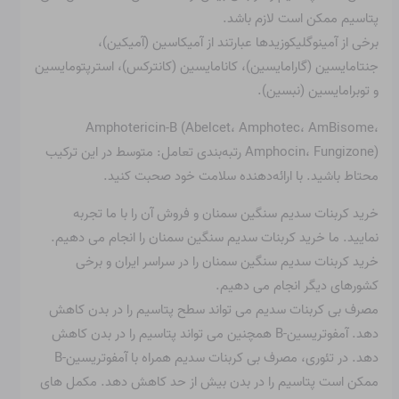
پتاسیم ممکن است لازم باشد.
برخی از آمینوگلیکوزیدها عبارتند از آمیکاسین (آمیکین)،
جنتامایسین (گارامایسین)، کانامایسین (کانترکس)، استرپتومایسین
و توبرامایسین (نبسین).
Amphotericin-B (Abelcet، Amphotec، AmBisome،
Amphocin، Fungizone) رتبه‌بندی تعامل: متوسط ​​در این ترکیب
محتاط باشید. با ارائه‌دهنده سلامت خود صحبت کنید.
خرید کربنات سدیم سنگین سمنان و فروش آن را با ما تجربه
نمایید. ما خرید کربنات سدیم سنگین سمنان را انجام می دهیم.
خرید کربنات سدیم سنگین سمنان را در سراسر ایران و برخی
کشورهای دیگر انجام می دهیم.
مصرف بی کربنات سدیم می تواند سطح پتاسیم را در بدن کاهش
دهد. آمفوتریسین-B همچنین می تواند پتاسیم را در بدن کاهش
دهد. در تئوری، مصرف بی کربنات سدیم همراه با آمفوتریسین-B
ممکن است پتاسیم را در بدن بیش از حد کاهش دهد. مکمل های