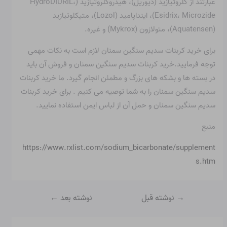
عبارتند از کلروتیازید (دیوریل)، هیدروکلروتیازید (HydroDIURIL،
Esidrix، Microzide)، اینداپامید (Lozol)، متیکلوتیازید
(Aquatensen)، متولازون (Mykrox) و غیره.
برای خرید کربنات سدیم سنگین سمنان لازم است به نکات مهمی
توجه فرمایید.خرید کربنات سدیم سنگین سمنان و فروش آن باید
در بسته ها و بشکه های بزرگ و مطمئن انجام گیرد. ما خرید کربنات
سدیم سنگین سمنان را به شما توصیه می کنیم . برای خرید کربنات
سدیم سنگین سمنان و حمل آن از لباس ایمن استفاده نمایید.
منبع
https://www.rxlist.com/sodium_bicarbonate/supplement
s.htm
→
نوشته قبل
نوشته بعد
←