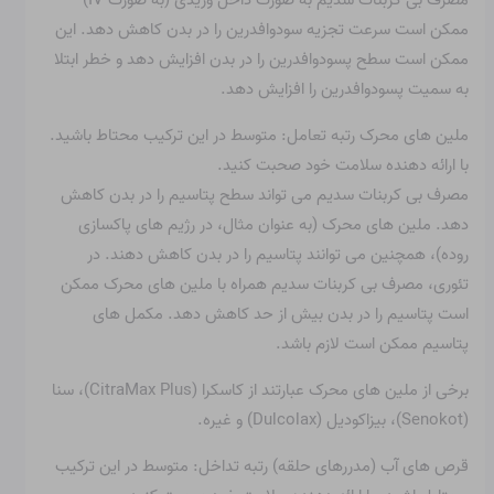
مصرف بی کربنات سدیم به صورت داخل وریدی (به صورت IV)
ممکن است سرعت تجزیه سودوافدرین را در بدن کاهش دهد. این
ممکن است سطح پسودوافدرین را در بدن افزایش دهد و خطر ابتلا
به سمیت پسودوافدرین را افزایش دهد.
ملین های محرک رتبه تعامل: متوسط ​​در این ترکیب محتاط باشید.
با ارائه دهنده سلامت خود صحبت کنید.
مصرف بی کربنات سدیم می تواند سطح پتاسیم را در بدن کاهش
دهد. ملین های محرک (به عنوان مثال، در رژیم های پاکسازی
روده)، همچنین می توانند پتاسیم را در بدن کاهش دهند. در
تئوری، مصرف بی کربنات سدیم همراه با ملین های محرک ممکن
است پتاسیم را در بدن بیش از حد کاهش دهد. مکمل های
پتاسیم ممکن است لازم باشد.
برخی از ملین های محرک عبارتند از کاسکرا (CitraMax Plus)، سنا
(Senokot)، بیزاکودیل (Dulcolax) و غیره.
قرص های آب (مدررهای حلقه) رتبه تداخل: متوسط ​​در این ترکیب