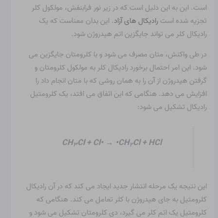
است. این به این دلیل است که در زیر نور فرابنفش، مولکول کلر
تجزیه شده است
رادیکال های آزاد
. این بدان معناست که یک
رادیکال کلر می تواند جایگزین اتم هیدروژن شود.
در طی واکنش، متان مصرف می شود و با کلرومتان جایگزین می
شود. این امر احتمال برخورد رادیکال کلر به مولکول کلرومتان و
گرفتن هیدروژن از آن را به همان روشی که با متان انجام داد را
افزایش می دهد. هنگامی که این اتفاق می افتد، یک کلرومتیل
رادیکال تشکیل می شود:
CH
Cl + Cl• → •CH
Cl + HCl
۳
۲
این نتیجه یک مرحله انتشار جدید ایجاد می کند که در آن رادیکال
کلرومتیل به جای هیدروژن با کلر تعامل می کند. هنگامی که
کلرومتیل یک اتم کلر می گیرد، دی کلرومتان تشکیل می شود و