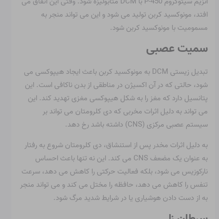
آنزیم سیتوکروم P-450 با DCM متابولیزه شود. وقتی این اتفاق می
افتد، مونوکسید کربن تولید می شود و این می تواند منجر به
مسمومیت با مونوکسید کربن شود.
سمیت عصبی
تبدیل زیستی DCM به مونوکسید کربن باعث ایجاد هیپوکسی می
شود، حالتی که در آن اکسیژن در مناطقی از بدن ناکافی است. این
پتانسیل دارد که مغز را به شکل هیپوکسی مغزی تهدید کند. این
می تواند به دلیل اثرات مخربی که دی کلرومتان می تواند بر
سیستم عصبی مرکزی (CNS) داشته باشد رخ دهد.
به دلیل اثرات مخدر پس از استنشاق، دی کلرومتان شروع به رفتار
به عنوان یک مضعف CNS می کند. این نه تنها باعث احساس
نارکوزیس می شود، بلکه فعالیت حرکتی را کاهش می دهد، سرعت
تنفس را کاهش می دهد، حافظه را مختل می کند و می تواند منجر
به از دست دادن هوشیاری یا در شرایط شدید مرگ شود.
سرطان زا