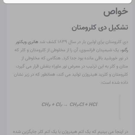
خواص
تشکیل دی کلرومتان
دی کلرومتان برای اولین بار در سال ۱۸۳۹ کشف شد
هانری ویکتور
رگنو،
یک شیمیدان فرانسوی، آن را از مخلوطی از کلرومتان و کلر که
در نور خورشید باقی مانده بود جدا کرد. هنگامی که مخلوطی از
متان و کلر به این ترتیب در معرض نور ماوراء بنفش قرار می گیرد،
کلرومتان و کلرید هیدروژن تولید می کند، همانطور که در زیر نشان
داده شده است:
CH
+ Cl
→ CH
Cl + HCl
۴
۲
۳
در اینجا می بینیم که یک اتم هیدروژن با یک اتم کلر جایگزین شده