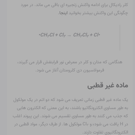
کلر رادیکال برای ادامه واکنش زنجیره ای باقی می ماند. در مورد
چگونگی این واکنش بیشتر بخوانید
اینجا
.
CH
Cl + Cl
→ CH
Cl
+ Cl•
•
۲
۲
۲
۲
هنگامی که متان و کلر در معرض نور فرابنفش قرار می گیرند،
فرمولاسیون دی کلرومتان آغاز می شود.
ماده غیر قطبی
یک ماده غیر قطبی زمانی تعریف می شود که دو اتم در یک مولکول
به طور مساوی الکترونگاتیو باشند، به این معنی که الکترون هایی
که جذب می کنند به طور مساوی تقسیم می شوند. این پیوند اغلب
در H یافت می شود
و Cl
مولکول ها. از طرف دیگر، مواد قطبی در
۲
۲
الکترونگاتیوی تفاوت دارند.