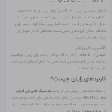
فرمول شیمیایی زایلن (CH
)
سی
اچ
و این برای هر سه ایزومر
۴
۶
۲
۳
یکسان است. هر مولکول ایزومر دارای یک
حلقه بنزن
و دو گروه
متیل به آن متصل است. تفاوت اصلی بین ساختارهای شیمیایی
مختلف، مکان گروه های متیل است، همانطور که در نمودار زیر
نشان داده شده است:
نام‌های ortho- (o-)، meta- (m-) و para- (p-) برای زایلن، موقعیت
دو گروه متیل را توصیف می‌کنند، یعنی به کدام اتم‌های کربن حلقه
بنزن متصل هستند.
کاربردهای زایلن چیست؟
از استفاده به عنوان پیش ساز در تولید
پلاستیک های پلی اتیلن
ترفتالات (PET)
برای حلال های آزمایشگاهی برای حذف روغن های
غوطه ور مصنوعی از اهداف میکروسکوپ، زایلن ها طیف وسیعی از
کاربردهای صنعتی و تجاری
: