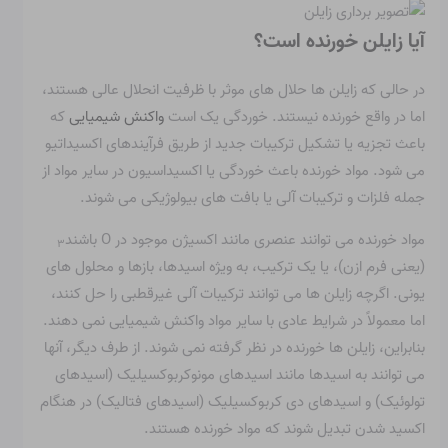
آیا زایلن خورنده است؟
در حالی که زایلن ها حلال های موثر با ظرفیت انحلال عالی هستند،
اما در واقع خورنده نیستند. خوردگی یک است
واکنش شیمیایی
که
باعث تجزیه یا تشکیل ترکیبات جدید از طریق فرآیندهای اکسیداتیو
می شود. مواد خورنده باعث خوردگی یا اکسیداسیون در سایر مواد از
جمله فلزات و ترکیبات آلی یا بافت های بیولوژیکی می شوند.
مواد خورنده می توانند عنصری مانند اکسیژن موجود در O باشند
۳
(یعنی فرم ازن)، یا یک ترکیب، به ویژه اسیدها، بازها و محلول های
یونی. اگرچه زایلن ها می توانند ترکیبات آلی غیرقطبی را حل کنند،
اما معمولاً در شرایط عادی با سایر مواد واکنش شیمیایی نمی دهند.
بنابراین، زایلن ها خورنده در نظر گرفته نمی شوند. از طرف دیگر، آنها
می توانند به اسیدها مانند اسیدهای مونوکربوکسیلیک (اسیدهای
تولوئیک) و اسیدهای دی کربوکسیلیک (اسیدهای فتالیک) در هنگام
اکسید شدن تبدیل شوند که مواد خورنده هستند.