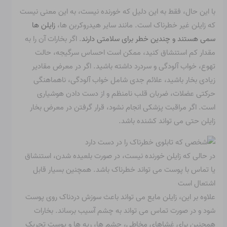
با این حال، فقط به این دلیل که خورنده نیست، به این معنی نیست
که زایلن غیر خطرناک است. مانند سایر هیدروکربن ها،
زایلن ها
سمی هستند و چندین خطر برای سلامتی دارند
. اگر بخارات آن را به
مقدار کم استنشاق کنید، ممکن است احساس سرگیجه، حالت
تهوع، خواب آلودگی و سردرد داشته باشید. اگر در معرض مقادیر
زیادی بخار باشید، علائم جدی شامل خواب آلودگی، ناهماهنگی
حرکتی عضلات، ضربان قلب نامنظم و از دست دادن هوشیاری
است. اگر مراقبت پزشکی انجام نشود، قرار گرفتن در معرض بخار
زایلن حتی می تواند کشنده باشد.
در حالی که زایلن خورنده نیست، در صورت بلعیده شدن، استنشاق
یا تماس با پوست می تواند خطرناک باشد. همچنین بسیار قابل
اشتعال است
علاوه بر این، زایلن مایع می تواند باعث سوزش دردناک روی پوست
شود و در صورت تماس می تواند به چشم آسیب برساند. بخارات
همچنین برای غشاهای مخاطی، چشم ها، ریه ها و پوست تحریک