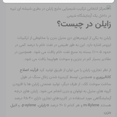
زایلن در چیست؟
زایلن به یکی از ایزومرهای دی متیل بنزن یا مخلوطی از ترکیبات
ایزومر اشاره دارد. این به طور طبیعی در نفت خام با درصد کمی در
حدود ۰.۵-۱٪ بسته به منبع نفت خام یافت می شود. همچنین در
مقادیر بسیار کم در بنزین و سوخت هواپیما یافت می شود.
از نظر تجاری، زایلن را می توان از طریق تولید کرد
فرآیند اصلاح
کاتالیزوری
و همچنین توسط کربنیزه شدن زغال سنگ در طول
ساخت سوخت کک. از طرف دیگر، تولید صنعتی زایلن ها با افزودن
گروه های متیل به تولوئن و بنزن انجام می شود. زایلن های درجه
آزمایشگاهی مورد استفاده در کاربردهای تجاری دارای ۴۰-۶۵ درصد
هستند
m-Xylene
و هر کدام تا ۲۰ درصد
o-زایلن
،
p-xylene
، و
اتیل
بنزن
.