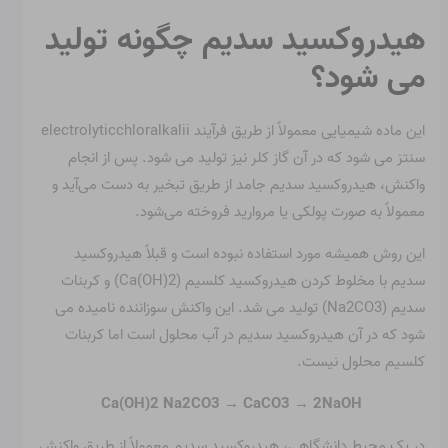
هیدروکسید سدیم چگونه تولید
می شود؟
این ماده شیمیایی معمولاً از طریق فرآیند electrolyticchloralkalii
سنتز می شود که در آن گاز کلر نیز تولید می شود. پس از انجام
واکنش، هیدروکسید سدیم جامد از طریق تبخیر به دست می‌آید و
معمولاً به صورت پولکی یا مروارید فروخته می‌شود.
این روش همیشه مورد استفاده نبوده است و قبلاً هیدروکسید
سدیم با مخلوط کردن هیدروکسید کلسیم (Ca(OH)2) و کربنات
سدیم (Na2CO3) تولید می شد. این واکنش سوزاننده نامیده می
شود که در آن هیدروکسید سدیم در آب محلول است اما کربنات
کلسیم محلول نیست.
Ca(OH)2 Na2CO3 → CaCO3 → 2NaOH
در یک محیط دانشگاهی، هیدروکسید سدیم معمولاً از طریق واکنش