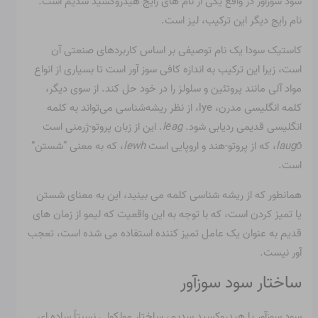
سود سوزآور در واقع یکی از نام های رایج هیدروکسید سدیم است.
نام رایج دیگر این ترکیب، لیز است.
کاستیک سودا یک نام توصیفی بر اساس کاربردهای صنعتی آن
است، زیرا این ترکیب به اندازه کافی سوز آور است تا بسیاری از انواع
مواد آلی مانند پروتئین و سلولز را در خود حل کند. از سوی دیگر،
کلمه انگلیسی مدرن، lye، از نظر ریشه‌شناسی می‌تواند به کلمه
انگلیسی قدیمی ردیابی شود.
lēag
. این از زبان پروتو-ژرمنی است
laugō
، که از پروتو-هند و اروپایی است
lewh
، که به معنی “شستن”
است.
همانطور که از ریشه شناسی کلمه می بینید، این به معنای شستن
یا تمیز کردن است، که با توجه به این واقعیت که لیمو از زمان های
قدیم به عنوان یک عامل تمیز کننده استفاده می شده است، تعجب
آور نیست.
ساختار سود سوزآور
سود سوزآور یا هیدروکسید سدیم، ساختار مولکولی نسبتاً ساده ای