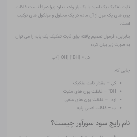
ثابت تفکیک یک اسید یا یک باز واحد ندارد زیرا صرفاً نسبت غلظت
یون های یک مول از آن ماده در یک محلول و مولکول های ترکیب
است.
بنابراین، فرمول تعمیم یافته برای ثابت تفکیک یک پایه را می توان
به صورت زیر بیان کرد:
–
+
ک
= [BH
] [OH
]/ب
ب
جایی که:
ک
– مقدار ثابت تفکیک
ب
+
BH
– غلظت یون های مثبت
–
اوه
– غلظت یون های منفی
ب – غلظت اصلی پایه
نام رایج سود سوزآور چیست؟