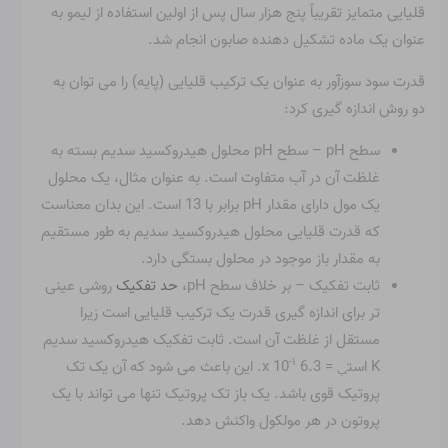
قلیایی متمایز تقریباً پنج هزار سال پس از اولین استفاده از لیمو به
عنوان یک ماده تشکیل دهنده صابون انجام شد.
قدرت سود سوزآور به عنوان یک ترکیب قلیایی (پایه) را می توان به
دو روش اندازه گیری کرد:
سطح pH – سطح pH محلول هیدروکسید سدیم بسته به
غلظت آن در آب متفاوت است. به عنوان مثال، یک محلول
یک مول دارای مقدار pH برابر با 13 است. این بدان معناست
که قدرت قلیایی محلول هیدروکسید سدیم به طور مستقیم
به مقدار باز موجود در محلول بستگی دارد.
ثابت تفکیک – بر خلاف سطح pH،
حد تفکیک
روشی عینی
تر برای اندازه گیری قدرت یک ترکیب قلیایی است زیرا
مستقل از غلظت آن است. ثابت تفکیک هیدروکسید سدیم
-۱
K است
= 6.3 x 10
. این باعث می شود که آن یک تک
ب
پروتیک قوی باشد. یک باز تک پروتیک تنها می تواند با یک
پروتون در هر مولکول واکنش دهد.