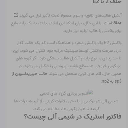
حذف 2 یا E2
آلکیل هالیدهای ثانویه و سوم معمولاً تحت تأثیر قرار می گیرند
E2
r
ه
اقدامات
. با این حال، برای اینکه این اتفاق بیفتد، به یک پایه مانع
برای واکنش با هالید اولیه نیاز دارید.
واکنش E2 یک واکنش منفرد و هماهنگ است که یک حالت گذار
دارد. سرعت واکنش توسط سینتیک مرتبه دوم کنترل می شود. این
تا حد زیادی به نوع پایه و آلکیل هالید بستگی دارد. اگر گروه های
مولکولی خروجی همسطح باشند، پیوند پی تشکیل می شود. در
همین حال، اتم های کربن متحمل می شوند
حالت هیبریداسیون از
sp3 به sp2
.
شیمی آلی هر ترکیبی را با ستون فقرات کربنی، از کربوهیدرات ها
گرفته تا هیدروکربن ها، مطالعه می کند.
فاکتور استریک در شیمی آلی چیست؟