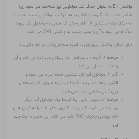
واکنش E1 به عنوان حذف تک مولکولی نیز شناخته می شود
زیرا
شامل حذف یک گروه مولکولی در هر ترکیب مولکولی است. حذف 1
به حذف یک جایگزین HX اشاره دارد که منجر به تشکیل یک پیوند
دوگانه می شود و آن را بسیار شبیه به واکنش SN1 می کند.
برای مثال، واکنش پروپانول در اسید سولفوریک را در نظر بگیرید:
مرحله ۱:
گروه OH پنتانول یک پروتون دریافت می کند و آن
را به آب تبدیل می کند
گام ۲:
مولکول آب تازه تشکیل شده خارج می شود و
الکترون ها را می برد. کربوکاتیون به عنوان یک واسطه بر
روی کربن متصل ایجاد می شود
مرحله ۳:
سپس کربن بتا توسط یک مولکول آب دیگر
پروتونه می شود. کربن بتا الکترون های خود را به کربن های
تک پیوندی نزدیک (CC) اهدا می کند. این منجر به یک
باند
پی