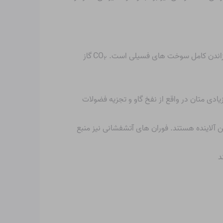
وزاندن کامل سوخت های فسیلی است. CO
گاز
۲
ادی متان در واقع از نفخ گاو و تجزیه فضولات
آلاینده هستند. فوران های آتشفشانی نیز منبع
د