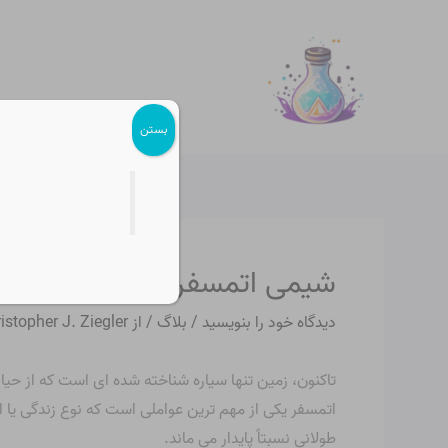
رش
پیمایش
ه
نوشته
حتوا
بستن
شیمی اتمسفر
دیدگاه‌ خود را بنویسید
/
بلاگ
/ از
istopher J. Ziegler
تاکنون، زمین تنها سیاره شناخته شده ای است که از حیا
اتمسفر یکی از مهم ترین عواملی است که نوع زندگی یا اص
طولانی نسبتاً پایدار می ماند.