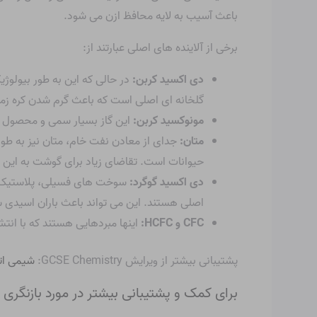
باعث آسیب به لایه محافظ ازن می شود.
برخی از آلاینده های اصلی عبارتند از:
دی اکسید کربن:
در حالی که این به طور بیولوژ
گلخانه ای اصلی است که باعث گرم شدن کره ز
مونوکسید کربن:
این گاز بسیار سمی و محصول 
متان:
جدای از معادن نفت خام، متان نیز به طور
حیوانات است. تقاضای زیاد برای گوشت به این م
دی اکسید گوگرد:
سوخت های فسیلی، پلاستیک ها 
اصلی هستند. این می تواند باعث باران اسیدی ش
CFC و HCFC:
اینها مبردهایی هستند که با انتش
پشتیبانی بیشتر از ویرایش GCSE Chemistry:
شیمی ات
برای کمک و پشتیبانی بیشتر در مورد بازنگری در شیمی GCSE، سری بازبینی 