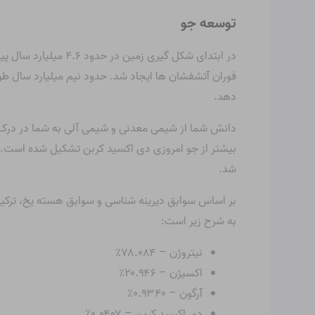
توسعه جو
در ابتدای شکل گیری
فوران آتشفشان ها ایجاد شد. حدود نیم میلیارد سال ط
دهد.
دانش شما از شیمی معدنی و شیمی آلی به شما در درک ش
بیشتر از جو امروزی دی اکسید کربن تشکیل شده است. تن
شد.
بر اساس سوابق دیرینه شناسی و سوابق هسته یخ، ترکیب جوی فعلی زمین در ۲۰۰ میلیون
به شرح زیر است:
نیتروژن – ۷۸.۰۸۴٪
اکسیژن – ۲۰.۹۴۶٪
آرگون – ۰.۹۳۴۰٪
دی اکسید کربن – ۰.۰۴۰۷٪