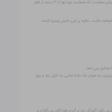
جو زمین در مقایسه با قطر آن نسبتاً نازک است. ضخامت جو تقریباً ۴۸۰ کیلومتر و قطر آن در خط استوا ۱۲۷۴۲ کیلومتر است. این بدان معناست که ضخامت جو تنها ۳.۸ درصد از قطر
واهد داشت. علاوه بر این، تابش یونیزه کننده
را تشکیل می دهد
تروژن به عنوان یک ماده غذایی به دلیل رعد و برق
می کند، آلودگی نیز بر آب و هوا تأثیر می گذارد و