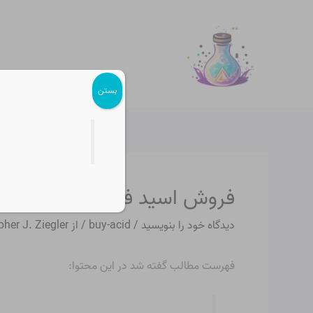
رش
پیمایش
ه
نوشته
حتوا
بستن
فروش اسید فسفریک
دیدگاه‌ خود را بنویسید
/
buy-acid
/ از
pher J. Ziegler
فهرست مطالب گفته شد در این محتوا: