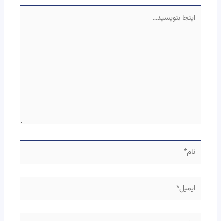
اینجا
بنویسید…
نام*
ایمیل*
وبگاه