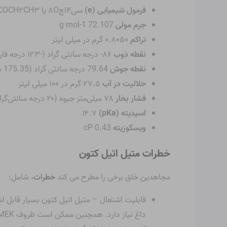
فرمول شیمیایی (e)
سی
۴
اچ
O یا CH
۸
۳
CH
۲
COCH
جرم مولی
72.107 g·mol-1
تراکم
۰.۸۰۵۰ گرم در میلی لیتر
نقطه ذوب
۸۶- درجه سانتی گراد (-۱۲۳ درجه فارنهایت؛ ۱۸۷ کلوین)
نقطه جوش
79.64 درجه سانتی گراد (175.35 درجه فارنهایت؛ 352.79 K)
حلالیت در آب
۲۷.۵ گرم در ۱۰۰ میلی لیتر
فشار بخار
۷۸ میلی‌متر جیوه (۲۰ درجه سانتی‌گراد)
اسیدیته (pKa)
۱۴.۷
ویسکوزیته
0.43 cP
خطرات متیل اتیل کتون
مجاهدین خلق برخی را مطرح می کند
خطرات
، شامل:
قابلیت اشتعال – متیل اتیل کتون بسیار قابل ا