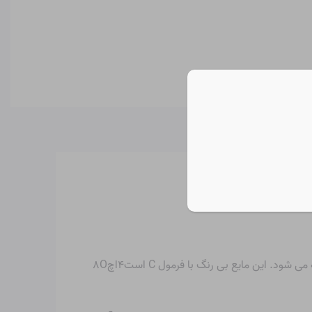
۴
اچ
O
۸