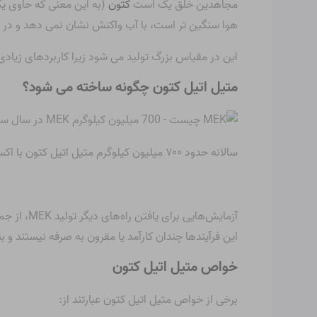
مجاهدین خلق یک است
کتون
(به این معنی که حاوی یک
هوا سنگین تر است، با آب واکنش نشان نمی دهد و در ش
این در مقیاس بزرگ تولید می شود زیرا کاربردهای زیادی 
متیل اتیل کتون چگونه ساخته می شود؟
سالانه حدود ۷۰۰ میلیون کیلوگرم متیل اتیل کتون با اکسید کردن ۲ بوتانول ساخته می شود. ۲-بوتانول با استفاده از کاتالیزور روی، مس یا برنز در این فرآیند هیدروژنه می شود:
آزمایش‌هایی برای یافتن راه‌های دیگر تولید MEK، از جمله اکسید کردن 2-بوتن و ایزوبوتیل بنزن، مشابه فرآیند کومن مورد استفاده در MEK انجام شده است.
این فرآیندها چندان کارآمد یا مقرون به صرفه نیستند و ب
خواص متیل اتیل کتون
برخی از خواص متیل اتیل کتون عبارتند از: