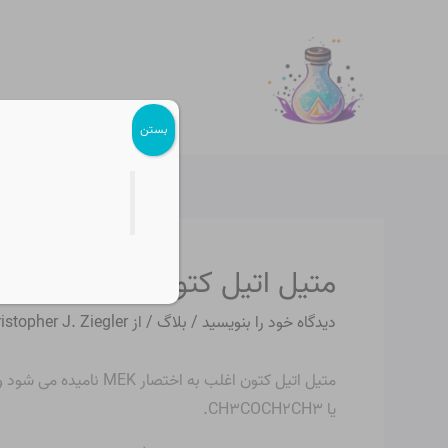
رش
پیمایش
ه
نوشته
حتوا
بستن
متیل اتیل کتون چیست؟
دیدگاه‌ خود را بنویسید
/
بلاگ
/ از
istopher J. Ziegler
متیل اتیل کتون اغلب به اختصار MEK نامیده می شود و با نام های بوتانون، 2-بوتانون، اتیل متیل کتون و متیل استون نیز شناخته می شود. این مایع بی رنگ با فرمول C است
یا CH
۳
CH
۲
COCH
۳
.