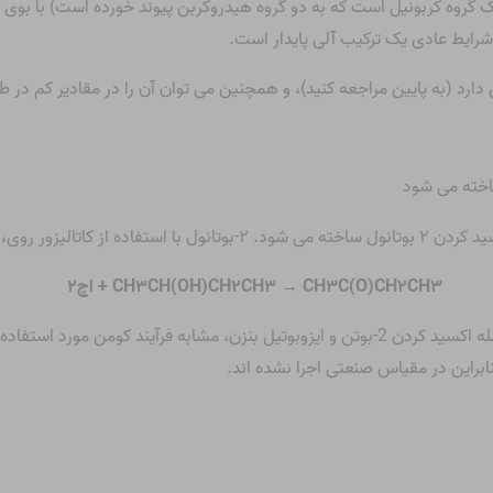
 گروه کربونیل است که به دو گروه هیدروکربن پیوند خورده است) با بوی ت
رایط عادی یک ترکیب آلی پایدار است.
دارد (به پایین مراجعه کنید)، و همچنین می توان آن را در مقادیر کم در 
۳
CH
۲
C(O)CH
۳
→ CH
۳
CH
۲
CH(OH)CH
۳
CH
+ اچ
۲
نابراین در مقیاس صنعتی اجرا نشده اند.