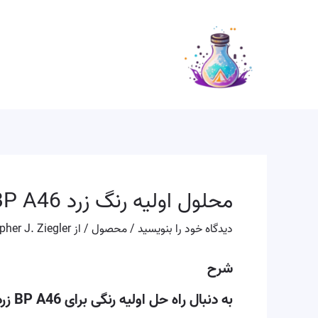
رش
پیمایش
ه
نوشته
حتوا
محلول اولیه رنگ زرد BP A46 را به صورت آنلاین خریداری کنید
دیدگاه‌ خود را بنویسید
/
محصول
/ از
pher J. Ziegler
شرح
به دنبال راه حل اولیه رنگی برای BP A46 زرد هستید؟