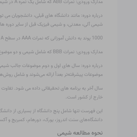
مدارک ورودی: نمرات ABB که شامل یک نمره A در شیمی و حداقل دو مدرک B در سایر موضوعات مرتبط است.
درباره دوره: مانند دانشگاه های قبلی، دانشجویان می ت
شیمی آلی، معدنی، و شیمی فیزیک قبل از سایر دوره ها
1000 پوند به دانش آموزانی که نمرات AAA در سطح A در شیمی و دو درس دیگر علوم یا ریاضی دارند، تشویق می شود.
مدارک ورودی: نمرات BBB که شامل شیمی و دو موضوع مرتبط است. یا برای SQA های بالاتر، حداقل نمرات ABBB تا AAABB
درباره دوره: سال های اول و دوم موضوعات جالب شیمی
موضوعات پیشرفته‌تر بعداً ارائه می‌شوند و شامل روش‌
سال آخر به برنامه های تحقیقاتی داده می شود. تفاوت د
خارج از کشور است.
این فهرست تنها شامل پنج دانشگاه از بسیاری از دانشگا
دانشگاه‌های سنت اندروز، یورک، دورهام، کمبریج و آکسفو
نحوه مطالعه شیمی