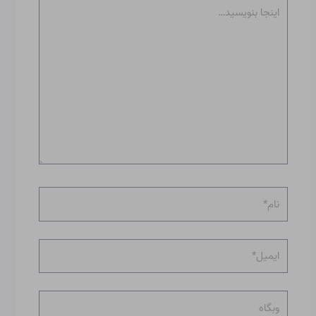
اینجا
بنویسید…
نام*
ایمیل*
وبگاه