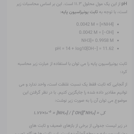
pH
از این یک مول محلول ۱۱.۳ است. این بر اساس محاسبات زیر
است، با توجه به
ثابت یونیزاسیون پایه
:
[NH4+] = 0.0042 M
[OH−] = 0.0042 M
NH3]= 0.9958 M
pH = 14 + log10[OH−] = 11.62
ثابت یونیزاسیون پایه را می توان با استفاده از عبارت زیر محاسبه
کرد:
از آنجایی که ثابت فقط یک نسبت غلظت است، واحد ندارد و می
توانیم مقادیر داده شده را جایگزین کنیم. با در نظر گرفتن این
موضوع می توان آن را به صورت زیر نوشت:
-۵
−
+
ک
= [NH
][OH
] / [NH
] = ۱.۷۷×۱۰
ب
۴
۳
در زیر لیست جدولی از برخی از بازهای ضعیف و ثابت های
یونیزاسیون پایه مربوطه آنها آمده است. این ثابت ها هنگام تعیین