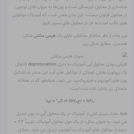
جداسازی از محلول غیرممکن است و یون‌ها به میزان قابل توجهی
در محلول فراوان نیستند. این بدان معنی است که آمونیاک مولکولی
هنوز غالب است به جز در محلول های بسیار رقیق.
این ماده از نظر ساختار مولکولی دارای یک
هرمی مثلثی
شکل
هندسی، مطابق شکل زیر:
قلیایی بودن محلول آبی آمونیاک به دلیل
deprotonation
(انتقال
یک پروتون) بخش کوچکی از مولکول های آب. این منجر به تشکیل
یون های آمونیوم و هیدروکسید می شود، همانطور که در معادله
متعادل زیر نشان داده شده است:
–
+
NH
+ اچ
O ⇌ NH
+ اوه
۲
۴
۳
فقط مقدار بسیار کمی از آمونیاک در یک محلول آبی به یون تبدیل
می شود. به عنوان مثال، در یک مول محلول آمونیاک، تقریباً ۰.۴۳
درصد از مولکول های آمونیاک به آمونیوم تبدیل می شود. معادل