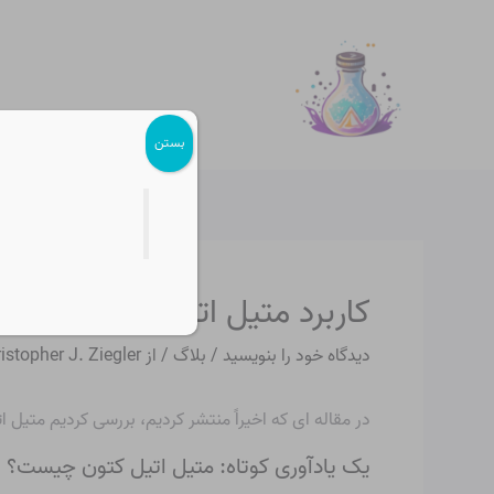
رش
پیمایش
ه
نوشته
حتوا
بستن
کاربرد متیل اتیل کتون چیست
دیدگاه‌ خود را بنویسید
/
بلاگ
/ از
istopher J. Ziegler
در مقاله ای که اخیراً منتشر کردیم، بررسی کردیم
متیل ا
یک یادآوری کوتاه: متیل اتیل کتون چیست؟