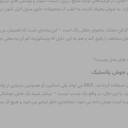
 یک حلال، در فرآیندهای تولید صمغ، رزین، استات سلولز و پوشش های نیترو
رد. به عنوان مصرف کننده، ما اغلب از محصولات حاوی متیل اتیل کتون در 
ه از MEK در قلم‌های نشانگر پاک‌کن خشک به‌عنوان حلال رنگ است – این ماده‌ای است که 
انه‌های مختلف را رقیق کند و هم به این دلیل که ویسکوزیته کم آن به مع
مل جوش پلاستیک
اگر در کودکی کیت های مدل ساخته اید، متیل اتیل کتون استفاده کرده اید. MEK می تواند
. با این حال، در واقع یک چسب نیست – بیشتر شبیه یک عامل جوشکار
ه است جوش داده می شود. مجاهدین خلق تبخیر می شود و هیچ اثر چسبی