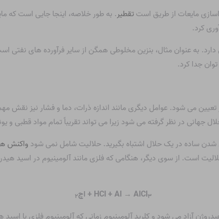
جداسازی مایعات از طریق است
تقطیر
. به طور خلاصه، اینجا جایی است که ما
وری کرد.
رد. به عنوان مثال، بنزین مخلوطی همگن از سایر فرآورده های نفتی است. 
وان جدا کرد.
تعیین می شود. عوامل دیگری مانند اندازه ذرات، دما و فشار نیز نقش مه
جهانی در نظر گرفته می شود زیرا می تواند تقریباً تمام مواد قطبی و یون
حل شدن ساده در یک حلال اشتباه بگیرید. حلالیت شامل نمی شود
واکنش ها
لالیت است. از سوی دیگر، هنگامی که فلزی مانند آلومینیوم در اسید هی
HCl + Al → AlCl
+ اچ
۲
۳
یدروژن آزاد می شود و کلرید آلومینیوم زمانی که آلومینیوم فلزی با اسی