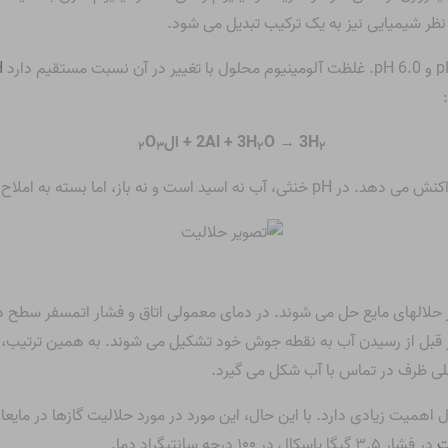
ز نظر شیمیایی نیز به یک ترکیب تبدیل می شود.
H
O → 3H
2Al + 3H
+ ال
O
۲
۳
۲
۲
می تواند یون هیدرونیوم را اهدا یا بپذیرد.
 حلالهای مایع حل می شوند. در دمای معمولی اتاق و فشار اتمسفر سطح در
قبل از رسیدن آب به نقطه جوش خود تشکیل می شوند. به همین ترتیب، 
لی ظرف در تماس با آب شکل می گیرد.
اهمیت زیادی دارد. با این حال، این مورد در مورد حلالیت گازها در مای
ت
در فشار ۳.۵ گیگا پاسکال در ۱۰۰ درجه سانتیگراد دما.