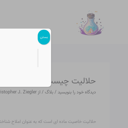
رش
پیمایش
ه
نوشته
حتوا
بستن
حلالیت چیست؟
دیدگاه‌ خود را بنویسید
/
بلاگ
/ از
istopher J. Ziegler
حلالیت خاصیت ماده ای است که به عنوان املاح شناخته 