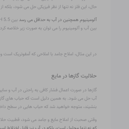
حال، این فلز نه تنها از نظر فیزیکی حل می شود، بلکه ا
آلومینیوم همچنین در آب به حداقل می رسد
بین pH 5.5 و pH 6.0. غلظت آلومینیوم محلول با تغییر در آن نسبت مستقیم دارد
بین آب و آلومینیوم را می توان به صورت زیر خلاصه کرد:
در این مثال، املاح جامد با املاحی که آمفوتریک است واکنش می دهد. در pH خنثی، آب نه اسید است و نه باز، اما بسته به املاح، 
حلالیت گازها در مایع
گازها در صورت اعمال فشار کافی به راحتی در آب و سایر
آب حل می شود. به همین دلیل است که حباب های گاز 
بنشیند، متوجه خواهید شد که حباب هایی در سطح داخ
وقتی صحبت از املاح مایع و جامد می شود، قطبیت حلال 
که نه تنها محلول است، بلکه در آب نیز قابل اختلاط اس