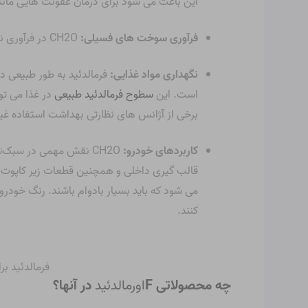
این باعث می شود برای درمان عفونت هایی مانند UTI عالی باش
فرآوری سوخت های فسیلی:
CH2O در فرآوری نفت و گاز طبیعی ضروری است، جایی که به بهبود بازده سوخت کمک می کند.
نگهداری مواد غذایی:
فرمالدئید به طور طبیعی 
است. این
سطوح فرمالدئید طبیعی
برخی از آژانس های نظارتی بهداشت استفاده غیرم
کاربردهای خودرو:
CH2O نقش مهمی در سبک‌
قالب گیری داخلی و همچنین قطعات زیر کاپوت که 
می شود که باید بسیار بادوام باشند. رنگ خودر
کنند.
فرمالدئید ب
چه محصولاتی F
اورمالدئید
در آنها؟