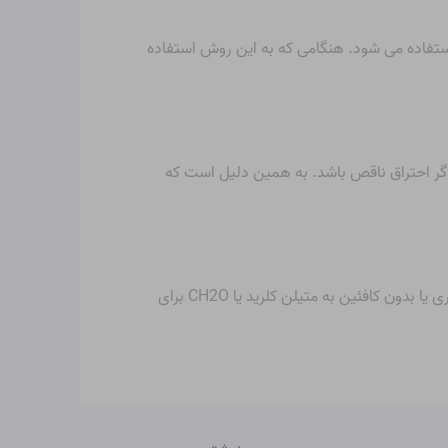
ز بین بردن پاتوژن ها در واکسن ها استفاده می شود. هنگامی که به این روش استفاده
ره های هیدروکربنی، هنگام سوختن CH2O تولید می کند، به خصوص اگر احتراق ناقص باشد. به همین دلیل است که
دانه های قهوه به طور طبیعی حاوی فرمالدئید هستند، اگرچه در سطح کمی و غیر سمی است. پردازش دانه های قهوه به صورت فوری یا بدون کافئین به متیلن کلرید یا CH2O برای